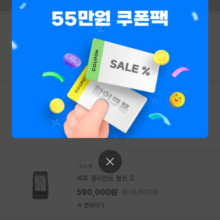
트레이너
와후
와후 키커 헤드윈드 팬
380,000원
월 12,000원
판매자(1)
트레이너
와후
와후 키커 무브
1,950,000원
월 61,700원
5(1)
판매자(2)
속도계
와후
와후 엘리먼트 볼트 3
590,000원
월 18,600원
판매자(1)