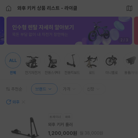
와후 키커 상품 리스트 - 라이클
2 / 3
전체
전기자전거
전동스쿠터
전동킥보드
로드
미니벨로
용품/부품
추천순
브랜드
가격
신장
와후
트레이너
와후
와후 키커 롤러
1,200,000원
월 38,000원