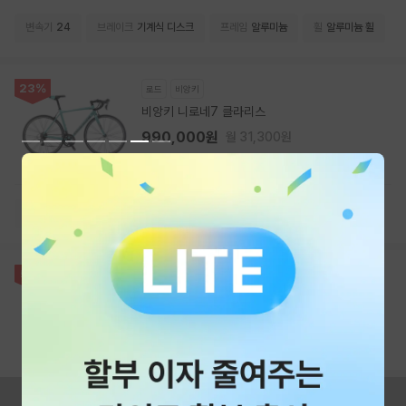
변속기
24
브레이크
기계식 디스크
프레임
알루미늄
휠
알루미늄 휠
23%
로드
비앙키
비앙키 니로네7 클라리스
990,000원
월 31,300원
2(1)
판매자(1)
변속기
클라리스 16단
브레이크
림
프레임
알루미늄
휠
알루미늄 휠
55%
프레임
비앙키
비앙키 스페셜리시마 CV 디스크 프레임
4,000,000원
월 126,700원
판매자(1)