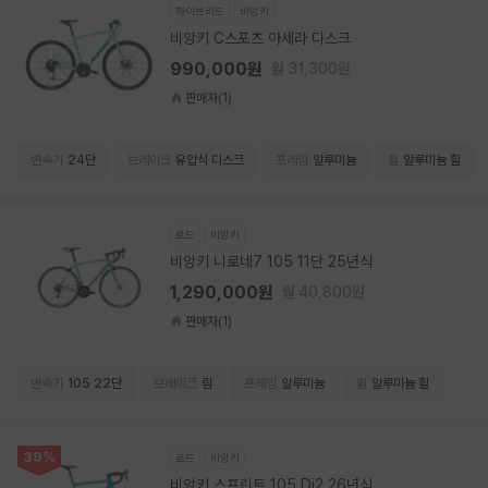
하이브리드
비앙키
비앙키 C스포츠 아세라 디스크
990,000원
월 31,300원
판매자(1)
변속기
24단
브레이크
유압식 디스크
프레임
알루미늄
휠
알루미늄 휠
로드
비앙키
비앙키 니로네7 105 11단 25년식
1,290,000원
월 40,800원
판매자(1)
변속기
105 22단
브레이크
림
프레임
알루미늄
휠
알루미늄 휠
39%
로드
비앙키
비앙키 스프린트 105 Di2 26년식