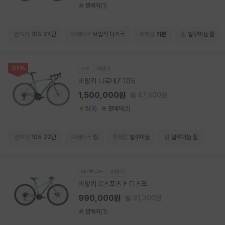
판매자(1)
변속기
105 24단
브레이크
유압식 디스크
프레임
카본
휠
알루미늄 휠
21%
로드
비앙키
비앙키 니로네7 105
1,500,000원
월 47,500원
5(3)
판매자(2)
변속기
105 22단
브레이크
림
프레임
알루미늄
휠
알루미늄 휠
하이브리드
비앙키
비앙키 C스포츠 F 디스크
990,000원
월 31,300원
판매자(1)