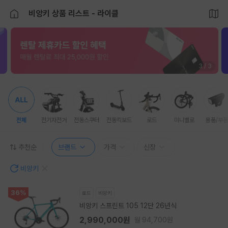
비앙키 상품 리스트 - 라이클
3 / 3
전체
전기자전거
전동스쿠터
전동킥보드
로드
미니벨로
용품/부품
추천순
브랜드
가격
신장
비앙키
36%
로드
비앙키
비앙키 스프린트 105 12단 26년식
2,990,000원
월 94,700원