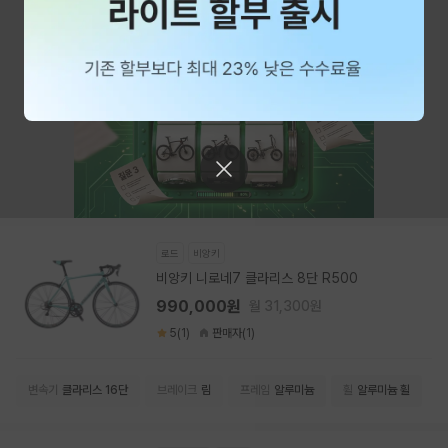
로드
비앙키
비앙키 니로네7 클라리스 8단 R500
990,000원
월 31,300원
5(1)
판매자(1)
변속기
클라리스 16단
브레이크
림
프레임
알루미늄
휠
알루미늄 휠