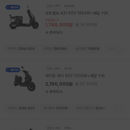
전동스쿠터
모토벨로
모토벨로 A31 60V 1984W+배달 키트
쿠폰할인가
1,768,000원
월 56,900원
판매자(6)
배터리
26Ah 60V
전력량
1560Wh
모터출력
1984W
최대 주행거리
8
전동스쿠터
레이윙
레이윙 레이 60V 1500W+배달 키트
2,190,000원
월 69,300원
판매자(4)
배터리
30Ah 60V
모터출력
1500W
최대 주행거리
80km
브레이크
유
전동스쿠터
위페드