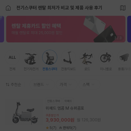
전기스쿠터 렌탈 최저가 비교 및 제품 사용 후기
1 / 3
전체
전기자전거
전동스쿠터
전동킥보드
로드
미니벨로
용품/부품
추천순
브랜드
가격
스펙
전동스쿠터
위페드
위페드 엠콤 M 슈퍼콤포
쿠폰할인가
3,930,000원
월 126,300원
5(7)
판매자(7)