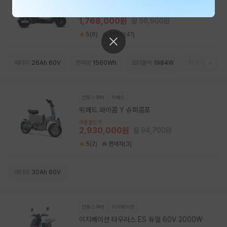
모토벨로 A31 60V 1984W
쿠폰할인가
1,768,000원
월 56,900원
5(6)
판매자(41)
배터리
26Ah 60V
전력량
1560Wh
모터출력
1984W
최대 주행거리
8
전동스쿠터
위페드
위페드 와이콤 Y 슈퍼콤포
쿠폰할인가
2,930,000원
월 94,700원
5(2)
판매자(3)
배터리
30Ah 60V
전동스쿠터
이지베이션
이지베이션 타우러스 ES 듀얼 60V 2000W