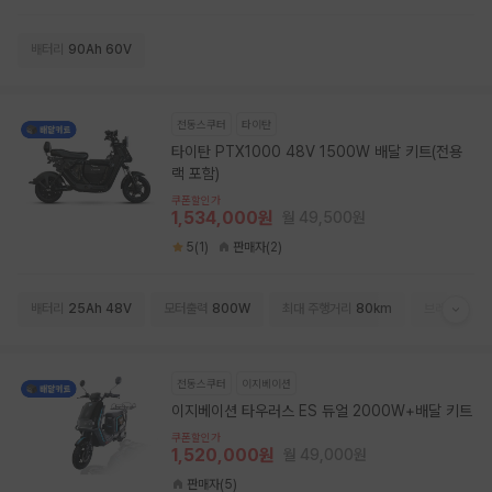
배터리
90Ah 60V
전동스쿠터
타이탄
타이탄 PTX1000 48V 1500W 배달 키트(전용
랙 포함)
쿠폰할인가
1,534,000원
월 49,500원
5(1)
판매자(2)
배터리
25Ah 48V
모터출력
800W
최대 주행거리
80km
브레이크
유압
전동스쿠터
이지베이션
이지베이션 타우러스 ES 듀얼 2000W+배달 키트
쿠폰할인가
1,520,000원
월 49,000원
판매자(5)