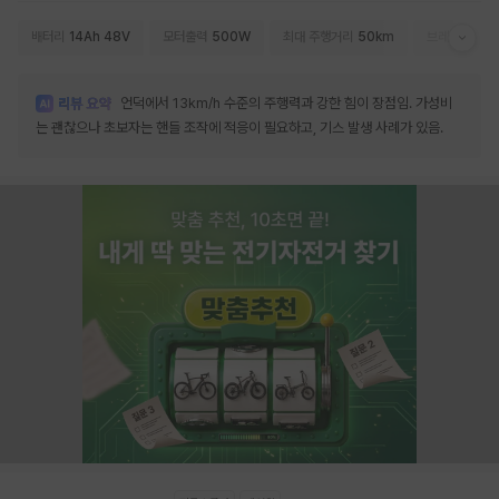
배터리
14Ah 48V
모터출력
500W
최대 주행거리
50km
브레이크
드럼
언덕에서 13km/h 수준의 주행력과 강한 힘이 장점임. 가성비
는 괜찮으나 초보자는 핸들 조작에 적응이 필요하고, 기스 발생 사례가 있음.