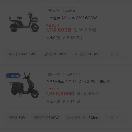
전동스쿠터
모토벨로
모토벨로 A9 프로 48V 600W
쿠폰할인가
1,118,000원
월 36,300원
4.6(9)
판매자(72)
배터리
20Ah 48V
전력량
960Wh
모터출력
600W
최대 주행거리
80
전동스쿠터
스톰바이크
스톰바이크 스톰 GT3 1500W+배달 키트
쿠폰할인가
1,860,000원
월 59,800원
3.7(3)
판매자(5)
배터리
60V
모터출력
1500W
최대 주행거리
150km
브레이크
유압식 