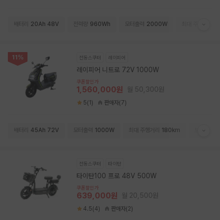
배터리
20Ah 48V
전력량
960Wh
모터출력
2000W
최대 주행거리
5
11%
전동스쿠터
레이피어
레이피어 니트로 72V 1000W
쿠폰할인가
1,560,000원
월 50,300원
5(1)
판매자(7)
배터리
45Ah 72V
모터출력
1000W
최대 주행거리
180km
브레이크
전동스쿠터
타이탄
타이탄100 프로 48V 500W
쿠폰할인가
639,000원
월 20,500원
4.5(4)
판매자(2)