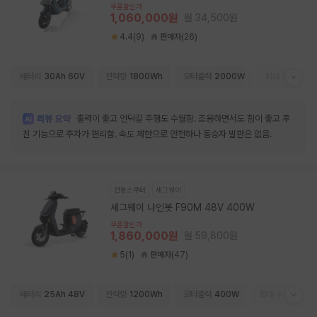
쿠폰할인가
1,060,000원
월 34,500원
4.4(9)
판매자(26)
배터리
30Ah 60V
전력량
1800Wh
모터출력
2000W
최대 주행거리
출력이 좋고 언덕길 주행도 수월함. 조용하면서도 힘이 좋고 후
진 기능으로 주차가 편리함. 속도 제한으로 안전하나 동승자 발판은 없음.
전동스쿠터
세그웨이
세그웨이 나인봇 F90M 48V 400W
쿠폰할인가
1,860,000원
월 59,800원
5(1)
판매자(47)
배터리
25Ah 48V
전력량
1200Wh
모터출력
400W
최대 주행거리
9