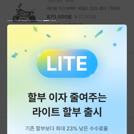
전동스쿠터
레이윙
레이윙 디스커버리 와일드 S20 48V 700W
870,000원
월 27,500원
4.4(7)
판매자(38)
배터리
12Ah 48V
전력량
576Wh
모터출력
700W
최대 주행거리
85
전동스쿠터
위페드
위페드 엑콤 X 슈퍼콤포
쿠폰할인가
4,930,000원
월 158,000원
5(2)
판매자(1)
배터리
60Ah 60V
전동스쿠터
모토벨로