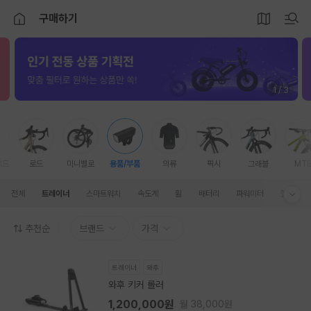
구매하기
2 / 3
보드
로드
미니벨로
용품/부품
의류
픽시
그래블
MT
전체
트레이너
스마트워치
속도계
휠
배터리
파워미터
헬멧
추천순
브랜드
가격
트레이너
와후
와후 키커 롤러
1,200,000원
월 38,000원