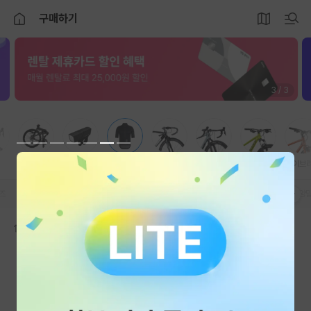
구매하기
3 / 3
미니벨로
용품/부품
의류
픽시
그래블
MTB
하이브
즈
여성저지
여성재킷
여성조끼
여성빕숏/빕타이즈
캐주얼
모자
양
추천순
브랜드
가격
등록된 상품이 없어요.