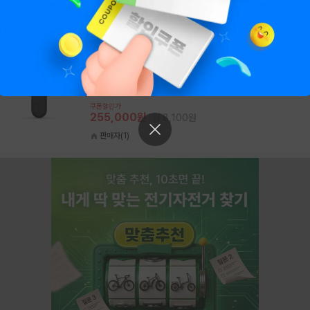
쿠폰할인가
97,000원
판매자(1)
라이트
가민
가민 바리아 RTL 515
쿠폰할인가
255,000원
월 8,100원
판매자(1)