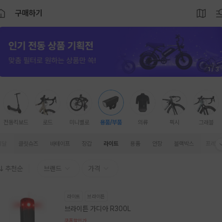
구매하기
1 / 3
전동킥보드
로드
미니벨로
용품/부품
의류
픽시
그래블
페달
클릿슈즈
바테이프
장갑
라이트
용품
안장
블랙박스
프레임
추천순
브랜드
가격
라이트
브라이튼
브라이튼 가디아 R300L
쿠폰할인가