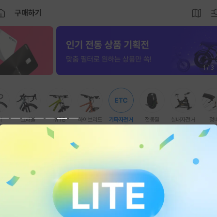
구매하기
1 / 3
시
그래블
MTB
하이브리드
기타자전거
전동휠
실내자전거
정
이브리드
E-그래블
E-미니벨로
E-바이크
조립차
어린이자전거
전동휠체
추천순
브랜드
가격
신장
스펙