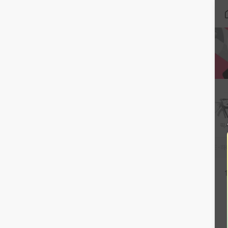
전거
전동스쿠터
전동킥보드
로드
미니벨로
용품/부품
의류
픽
E-로드
E-MTB
E-하