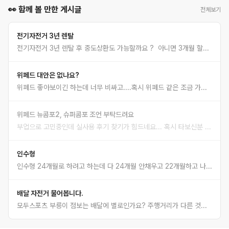
👀 함께 볼 만한 게시글
전체보기
전기자전거 3년 렌탈
전기자전거 3년 렌탈 후 중도상환도 가능할까요 ? 아니면 3개월 할부로 사는게 좋은지..두가지 답변좀 해듀세여~
위페드 대안은 없나요?
위페드 좋아보이긴 하는데 너무 비싸고....혹시 위페드 같은 조금 가성비 브랜드 있나요?
위페드 뉴콤포2, 슈퍼콤포 조언 부탁드려요
부업으로 고민중인데 실사용 후기 찾기가 힘드네요... 혹시 타보신분 장단점 좀 알려주세요
인수형
인수형 24개월로 하려고 하는데 다 24개월 안채우고 22개월하고 나머지 2개월은 남은 금액으로해서 결제 할 수 있나요?
배달 자전거 물어봅니다.
모두스포츠 부릉이 점보는 배달에 별로인가요? 주행거리가 다른 것보다 높고 배터리 추가 장착으로 거리가 더 늘어난다고 되어 있는데 별로인가요?