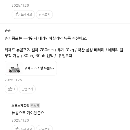
2025.11.26
도움돼요
답글쓰기
슝슝
슈퍼콤포는 무거워서 대리만하실거면 뉴콤 추천이요.

위페드 뉴콤포2: 길이 780mm / 무게 31kg / 국산 삼성 배터리 / 배터리 탈
부착 가능 / 30ah, 60ah 선택 /  듀얼모터
위페드 초소형 뉴콤포2
2025.11.25
1
답글쓰기
오늘도자출중
작성자
뉴콤으로 가야겠군요
2025.11.26
도움돼요
답글쓰기