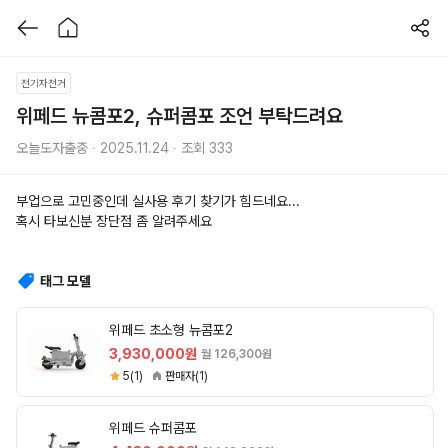
전기자전거
위페드 뉴콤포2, 슈퍼콤포 조언 부탁드려요
오늘도자출중 ∙ 2025.11.24 ∙ 조회 333
부업으로 고민중인데 실사용 후기 찾기가 힘드네요...
혹시 타보신분 장단점 좀 알려주세요
태그 모델
위페드 초소형 뉴콤포2
3,930,000원
월 126,300원
5(1)
판매자(1)
위페드 슈퍼콤포