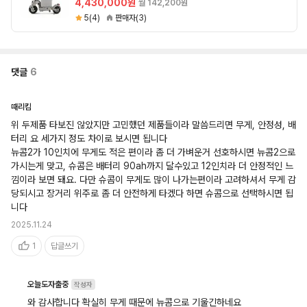
4,430,000원
월 142,200원
5(4)
판매자(3)
댓글
6
때리킴
위 두제품 타보진 않았지만 고민했던 제품들이라 말씀드리면 무게, 안정성, 배
터리 요 세가지 정도 차이로 보시면 됩니다

뉴콤2가 10인치에 무게도 적은 편이라 좀 더 가벼운거 선호하시면 뉴콤2으로 
가시는게 맞고, 슈콤은 배터리 90ah까지 달수있고 12인치라 더 안정적인 느
낌이라 보면 돼요. 다만 슈콤이 무게도 많이 나가는편이라 고려하셔서 무게 감
당되시고 장거리 위주로 좀 더 안전하게 타겠다 하면 슈콤으로 선택하시면 됩
니다
2025.11.24
1
답글쓰기
오늘도자출중
작성자
와 감사합니다 확실히 무게 때문에 뉴콤으로 기울긴하네요