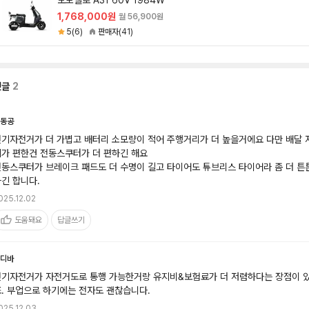
모토벨로 A31 60V 1984W
1,768,000원
월 56,900원
5(6)
판매자(41)
댓글
2
동공
전기자전거가 더 가볍고 배터리 소모량이 적어 주행거리가 더 높을거에요 다만 배달 
가 편한건 전동스쿠터가 더 편하긴 해요

전동스쿠터가 브레이크 패드도 더 수명이 길고 타이어도 튜브리스 타이어라 좀 더 튼
긴 합니다. 
025.12.02
도움돼요
답글쓰기
디바
전기자전거가 자전거도로 통행 가능한거랑 유지비&보험료가 더 저렴하다는 장점이 
. 부업으로 하기에는 전자도 괜찮습니다.
025.12.03