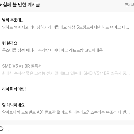
👀 함께 볼 만한 게시글
전체보
날씨 추운데...
영하로 떨어지고 라이딩하기가 어렵네요 영상 5도정도까지만 해도 여미고 나가면 되는데 그 밑으로는 너무 추워서 라이딩이 어려워요 얼릉 봄이 왔으면 좋겠어요
뭐 살까요
몬스터쿱 삼성 배터리 추가랑 니어바이크 레트로랑 고민이네용
SMD V5 vs BR 벨록서
최대한 승차감 좋은 고성능 전자 알아보고 있는데 SMD V5랑 BR 벨록서 중에 고민중입니다 둘다 풀샥이라 승차감은 좋다고 하는데 배달로 쓴다면 뭐가 좋을까요?
라이클 화이팅!
헐 대박이네요
알아보니까 모토벨로 A31 번호판 없어도 된다는데요? 스쿠터는 무조건 다 번호판 있어야되는줄알았는데, 그건 아닌가봐요;; 혹시 번호판 없어도 되는 전기스쿠터 상품 더 있으면 추천좀 부탁드려요 없으면 그냥 이거 사려구요. 취미로 가끔타려고 하는건데 번호판 부착하고 뭐하고 하는건 영 안내켜서요 ㅠㅠ