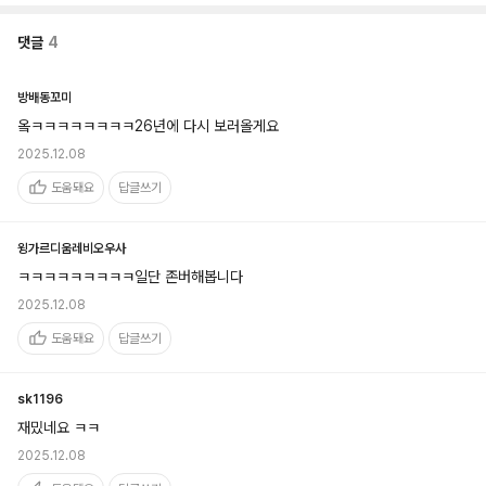
댓글
4
방배동꼬미
옼ㅋㅋㅋㅋㅋㅋㅋㅋ26년에 다시 보러올게요
2025.12.08
도움돼요
답글쓰기
윙가르디움레비오우사
ㅋㅋㅋㅋㅋㅋㅋㅋㅋ일단 존버해봅니다
2025.12.08
도움돼요
답글쓰기
sk1196
재밌네요 ㅋㅋ
2025.12.08