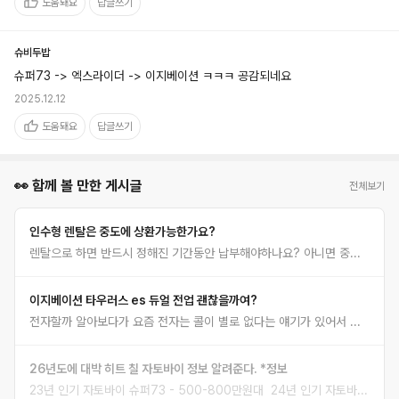
도움돼요
답글쓰기
슈비두밥
슈퍼73 -> 엑스라이더 -> 이지베이션 ㅋㅋㅋ 공감되네요
2025.12.12
도움돼요
답글쓰기
👀 함께 볼 만한 게시글
전체보기
인수형 렌탈은 중도에 상환가능한가요?
렌탈으로 하면 반드시 정해진 기간동안 납부해야하나요? 아니면 중도에 남은금액 상환 가능한가요
이지베이션 타우러스 es 듀얼 전업 괜찮을까여?
전자할까 알아보다가 요즘 전자는 콜이 별로 없다는 얘기가 있어서 타우러스 es 듀얼도 보고 있는데요 원래 하던일을 잠깐 쉴 수 있어서 전업 생각 중인데 타우러스로 전업 할만 할까요? 배터리랑 잔고장 이슈 없는지 궁금합니다 검색해보면 벨트 끊어짐 현상이 좀 있다는 얘기가 있어서 실제로 어떤지 궁금하긴 하네요
26년도에 대박 히트 칠 자토바이 정보 알려준다. *정보
23년 인기 자토바이 슈퍼73 - 500-800만원대 24년 인기 자토바이 엑스라이더 - 300-500만원대 1차 너프 25년 인기 자토바이 이지베이션 - bs슬릭 100-200만원대 2차 너프 26년 인기 자토바이 예상 너프환장파티! 이제 100언더로 만들어 파는 수입사가 승리한다! 26년식 au테크 엑스트랙 몬스터쿱 100이하로 슬슬 기어나온다. 27년 인기 자토바이 예상 신문구독하면 무료! 자토바이 돈없는 애들은 27년까지 존버하자! 이글은 성지가 된다.