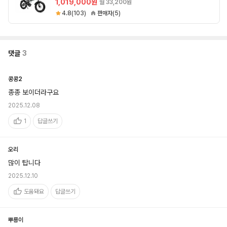
1,019,000원
월 33,200원
4.8(103)
판매자(5)
댓글
3
콩콩2
종종 보이더라구요
2025.12.08
1
답글쓰기
오리
많이 탑니다
2025.12.10
도움돼요
답글쓰기
뿌릉이