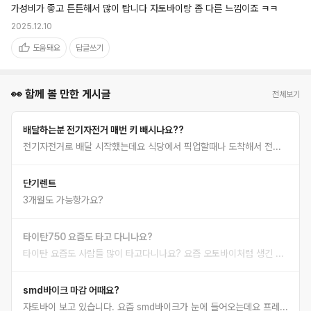
가성비가 좋고 튼튼해서 많이 탑니다 자토바이랑 좀 다른 느낌이죠 ㅋㅋ
2025.12.10
도움돼요
답글쓰기
👀 함께 볼 만한 게시글
전체보기
배달하는분 전기자전거 매번 키 빼시나요??
전기자전거로 배달 시작했는데요 식당에서 픽업할때나 도착해서 전달할 때 매번 키 빼시나요?? 번거로운데 도난 때문에 걱정되어서요
단기렌트
3개월도 가능항가요?
타이탄750 요즘도 타고 다니나요?
타이탄 요즘도 사람들 많이 타고다니나요? 요즘 오토바이처럼 생긴 것을 많이 타는 것같아서요.
smd바이크 마감 어때요?
자토바이 보고 있습니다. 요즘 smd바이크가 눈에 들어오는데요 프레임 뽀각 이슈 없는지랑 마감 디테일 어떤지 궁금해요. 디자인이 넘 맘에 들어서요