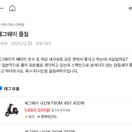
스쿠터/킥보드/전동휠
세그웨이 품질
귀곡 ∙ 2025.12.23 ∙ 조회 165
그웨이가 배터리 방수 및 마감 내구성등 모든 면에서 좋다고 하는데 사실일까요? 
전 일반적으로 퀄리 모토벨로 생각하고 있는데 스펙상으로 보여지지 않는 만듬새가 
다고 하더라구요. 혹시 타시는분 말씀부탁드립니다.
태그 모델
세그웨이 나인봇 F90M 48V 400W
1,860,000원
월 59,800원
5(1)
판매자(29)