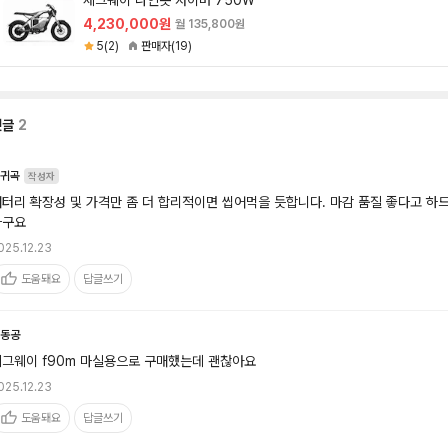
세그웨이 나인봇 자이버 750W
4,230,000원
월 135,800원
5(2)
판매자(19)
댓글
2
귀곡
작성자
터리 확장성 및 가격만 좀 더 합리적이면 씹어먹을 듯합니다. 마감 품질 좋다고 하
라구요
025.12.23
도움돼요
답글쓰기
동공
그웨이 f90m 마실용으로 구매했는데 괜찮아요 
025.12.23
도움돼요
답글쓰기