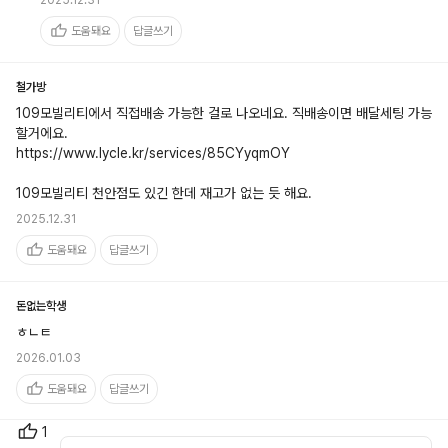
2025.12.31
도움돼요
답글쓰기
철가방
109모빌리티에서 직접배송 가능한 걸로 나오네요. 직배송이면 배달세팅 가능
할거에요. 

https://www.lycle.kr/services/85CYyqmOY

109모빌리티 천안점도 있긴 한데 재고가 없는 듯 해요.
2025.12.31
도움돼요
답글쓰기
돈없는학생
ㅎㄴㅌ
2026.01.03
도움돼요
답글쓰기
1