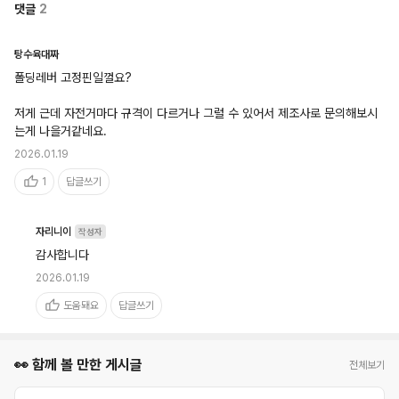
댓글
2
탕수육대짜
폴딩레버 고정핀일껄요?

저게 근데 자전거마다 규격이 다르거나 그럴 수 있어서 제조사로 문의해보시
는게 나을거같네요.
2026.01.19
1
답글쓰기
자리니이
작성자
감사합니다
2026.01.19
도움돼요
답글쓰기
👀 함께 볼 만한 게시글
전체보기