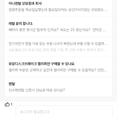
이니렌탈 상담원과 회사
엠콤주문을 목요일날했는데 월요일되어도 승인이되지않는 상담원도 한명뿐인지 전화를하면 상담원 기분이 태도가되어잇음 친절한걸바라진않는데 고객한테 오히려 짜증을냄 왜이랗게 오래걸리는지 물어보면 자기는 모른다고 짜증냄 단순대기인지 말을해줘야 다른기체를 알아보던지하는데 렌탈회사가 대출보다 대기를 오래하는것도 이해가되지않음 다른사람은 제품명 헷갈려서 얼버무렷는데 취소해버리는 해피콜
레탈 문의 합니다.
베터리 충전 형식은 탈부착 인가요? 속도는 25 맞는가요? 언덕은 잘얼라가지는지 궁금합니다 As도 궁금해요
전기자전거 핸들 기둥 접는 부분 나사가 빠졌는데 부품 구할 수 있을까요?
모토벨로 G4 프로 타던 중에 핸들 기둥 쪽 고정 부품이 빠져서 문의 드립니다. 첨부한 사진에서 아래 동그라미 친 부분(나사 빠짐)에 들어갈 볼트나 부품을 따로 구할 수 있을까요? 위쪽 동그라미 친 부분(녹슨 곳)이 상태가 안 좋아서인지 계속 덜그럭거리고 고정이 잘 안 되더니, 어느샌가 아래쪽 나사가 풀려서 빠져버렸네요.. 궁금한 점은 이렇습니다. 1. 빠진 아래쪽 부품의 정확한 명칭이나, 구할 수 있는 곳이 있을까요? 2. 위쪽 녹슨 부품도 같이 교체해야 증상이 해결될까요? (그냥 둬도 괜찮을지 걱정됩니다) 3. 샵에 안 가고 부품만 사서 저 혼자 끼울 수 있는 수준인지도 궁금합니다. 잘 아시는 분들 도움 부탁드립니다!
유압디스크브래이크 캘리퍼만 구매할 수 있나요
캘리퍼 부분만 교체하고 싶은데 캘리퍼만 구매할 수 있을까요? 안된다면 AS 절차는 어떻게 해야하는지 알려주세요
렌탈
인수형렌탈 신청시 선납급 따로 있나요?
1