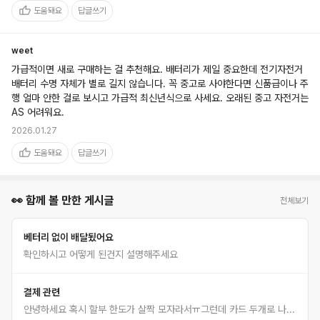
도움돼요
답글쓰기
weet
가급적이면 새로 구매하는 걸 추천해요. 배터리가 제일 중요한데 전기자전거 
배터리 수명 자체가 별로 길지 않습니다. 꼭 중고로 사야한다면 신품급이나 주
행 얼마 안한 걸로 보시고 가급적 최신년식으로 사세요. 오래된 중고 자전거는 
AS 어려워요.
2026.01.27
도움돼요
답글쓰기
👀 함께 볼 만한 게시글
전체보기
베터리 없이 배달됬어요
확인하시고 어떻게 된건지 설명해주세요
결제 관련
안녕하세요 혹시 할부 한도가 살짝 모자라서ㅠ그런데 카드 두개로 나눠살수있을까요??ㅠ 아버지 생신선물이라 꼭 드리고 싶어요ㅠㅠ!!!