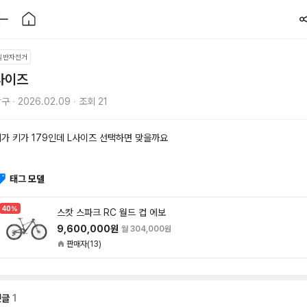
일반자전거
사이즈
구 ∙ 2026.02.09 ∙ 조회 21
가 키가 179인데 L사이즈 선택하면 맞을까요
태그 모델
40%
스캇 스파크 RC 월드 컵 에보
9,600,000원
월 304,000원
판매자(13)
댓글
1