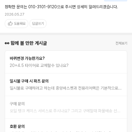
정확한 문의는 010-3101-9120으로 주시면 상세히 알려드리겠습니다.
2026.05.27
도움돼요
답글쓰기
👀 함께 볼 만한 게시글
전체보기
바퀴변경 가능한가요?
20x4.5 타이어로 교체할수 있나요?
일시불 구매 시 파츠 문의
일시불로 구매하려고 하는데 중앙바스켓과 전용리어랙은 기본적으로 무상장착 돼서 오는 건가요? 벤틀러스 전용파츠도 추가로 같이 구매하고싶은데 일시불 구매로 선택하니까 선택 옵션이 안 보여요ㅠㅠ 어떻게 추가 할 수 있나요??
구매 문의
오일 탱크 케이스 서비스로 주시나요? 그리고 구메할때 화물배송 선택해도 금액이 그대로 던데 따로 배송비 안 들어가나요?
호환 문의