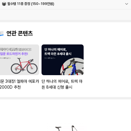
필수템 11종 증정 (150~199만원)
전조등
물통
펑크패치
밸브어댑터
휠라이트
컵홀더
자전거벨
번호자물쇠
멀티공구
후미등
폰거치대
연관 콘텐츠
문 3대장! 엘파마 에포카
단 하나의 에어로, 트렉 마
2000D 추천
돈 8세대 신형 출시