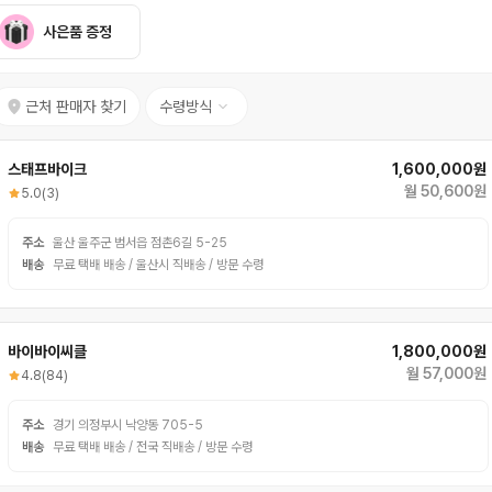
사은품 증정
근처 판매자 찾기
수령방식
스태프바이크
1,600,000원
월 50,600원
5.0
(3)
주소
울산 울주군 범서읍 점촌6길 5-25
배송
무료 택배 배송 / 울산시 직배송 / 방문 수령
바이바이씨클
1,800,000원
월 57,000원
4.8
(84)
주소
경기 의정부시 낙양동 705-5
배송
무료 택배 배송 / 전국 직배송 / 방문 수령