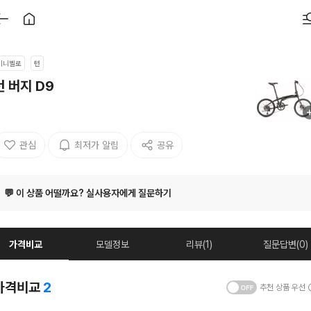
미니벨로
턴
턴 버지 D9
관심
최저가 알림
공유
💬 이 상품 어떨까요? 실사용자에게 질문하기
가격비교
모델정보
리뷰(1)
질문답변(0)
가격비교
2
추천 상품 우선