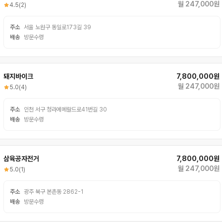
월 247,000원
4.5
(2)
주소
서울 노원구 동일로173길 39
배송
방문수령
돼지바이크
7,800,000원
월 247,000원
5.0
(4)
주소
인천 서구 청라에메랄드로41번길 30
배송
방문수령
삼육공자전거
7,800,000원
월 247,000원
5.0
(1)
주소
광주 북구 본촌동 2862-1
배송
방문수령