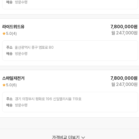
배송
방문수령
라이드위드유
7,800,000원
월 247,000원
5.0
(4)
주소
울산광역시 중구 염포로 80
배송
방문수령
스마일자전거
7,800,000원
월 247,000원
5.0
(6)
주소
경기 의정부시 평화로 196 신일엘리시움 119호
배송
방문수령
가격비교 더보기