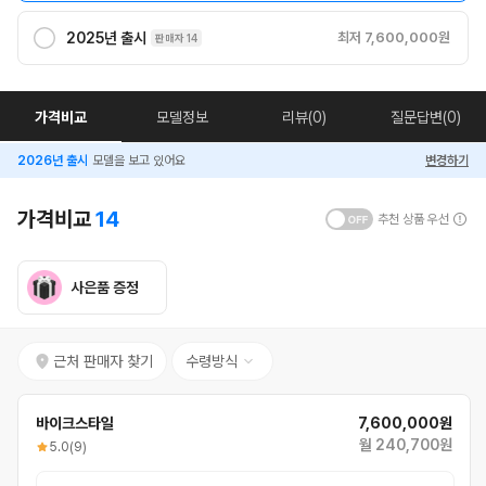
2025년 출시
최저 7,600,000원
판매자 14
가격비교
모델정보
리뷰(0)
질문답변(0)
2026년 출시
모델을 보고 있어요
변경하기
가격비교
14
추천 상품 우선
사은품 증정
근처 판매자 찾기
수령방식
바이크스타일
7,600,000원
월 240,700원
5.0
(9)