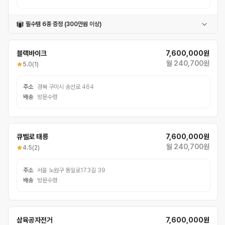
필수템 6종 증정 (300만원 이상)
페달
자전거거치대
번호자물쇠
컵홀더
충전식전조등
충전식후미등
블랙바이크
7,600,000원
월 240,700원
5.0
(1)
주소
경북 구미시 송선로 464
배송
방문수령
큐벨로 태릉
7,600,000원
월 240,700원
4.5
(2)
주소
서울 노원구 동일로173길 39
배송
방문수령
삼육공자전거
7,600,000원