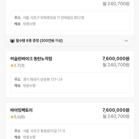
월 240,700원
주소
서울 서초구 방배중앙로 11 방배빌딩 B02호
배송
방문수령
필수템 6종 증정 (300만원 이상)
페달
자전거거치대
번호자물쇠
컵홀더
충전식전조등
충전식후미등
허슬린바이크 동탄노작점
7,600,000원
월 240,700원
2.7
(3)
주소
경기 화성시 반송동 131-24
배송
방문수령
바이밍팩토리
7,600,000원
월 240,700원
5.0
(8)
주소
서울 서초구 동광로10길 11-9
배송
방문수령