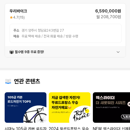
우리바이크
6,590,000원
월 208,700원
4.7
(15)
주소
경기 양주시 청담로243번길 27
배송
무료 택배 배송 / 전국 화물 배송 / 방문 수령
필수템 9종 무료 증정!
윤활방청제
컵홀더
밸브어댑터
공구세트
자전거벨
번호자물쇠
전조등
후미등
체인오일
연관 콘텐츠
시마노 105급 카본 로드자
2024 뚜르드프랑스 우승
NEW 엑스라이더 신제