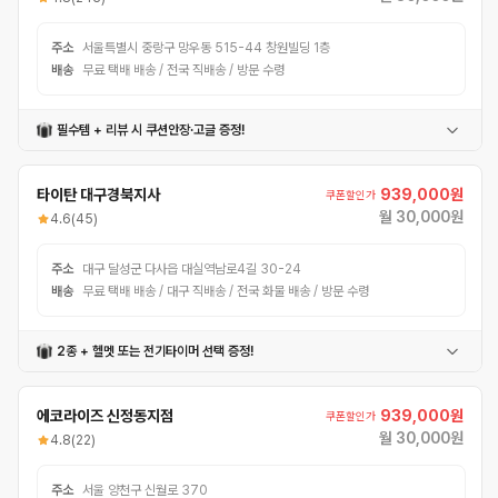
주소
서울특별시 중랑구 망우동 515-44 창원빌딩 1층
배송
무료 택배 배송 / 전국 직배송 / 방문 수령
필수템 + 리뷰 시 쿠션안장·고글 증정!
정품충전기
타이탄헬멧
윤활방청제
전방라이트
후방라이트
번호자물쇠
로티세척제
전방바구니
캐리어백
방한토시
쿠션안장
변색고글
타이탄 대구경북지사
939,000원
쿠폰할인가
월 30,000원
4.6
(45)
주소
대구 달성군 다사읍 대실역남로4길 30-24
배송
무료 택배 배송 / 대구 직배송 / 전국 화물 배송 / 방문 수령
2종 + 헬멧 또는 전기타이머 선택 증정!
방수커버
배터리커버
헬멧
전기타이머
에코라이즈 신정동지점
939,000원
쿠폰할인가
월 30,000원
4.8
(22)
주소
서울 양천구 신월로 370