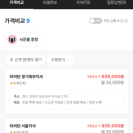
가격비교
모델정보
리뷰(19)
질문답변(9)
가격비교
5
추천 상품 우선
사은품 증정
근처 판매자 찾기
수령방식
타이탄 경기북부지사
939,000원
쿠폰할인가
월 30,000원
4.8
(24)
주소
경기 고양시 일산서구 덕이로 235
배송
무료 택배 배송 / 수도권 직배송 / 전국 화물 배송 / 방문 수령
타이탄 서울지사
939,000원
쿠폰할인가
월 30,000원
4.8
(243)