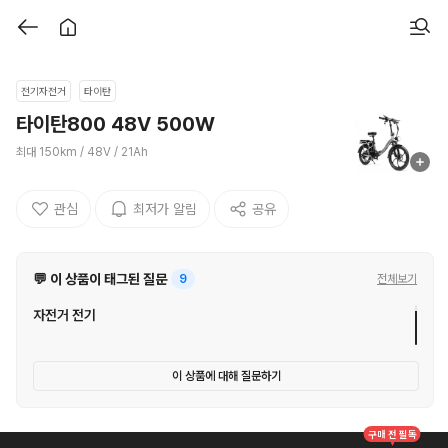
사은품과 색상 문의
에이에스
전기자전거
타이탄
80대 할아버지가 타기가 위험 할까요.??추천부탁요
타이탄800 48V 500W
수리 혹은 as
최대 150km / 48V / 21Ah
타이탄800 vs 퀄리엑스트론시티
관심
최저가 알림
공유
타이탄 가성비 질문
타이탄800
💬 이 상품이 태그된 질문
9
전체보기
자전거 전기
시외버스
이 상품에 대해 질문하기
구매 전 필독