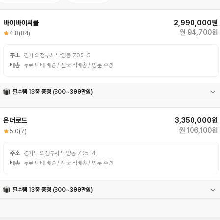
바이바이씨클
2,990,000원
월 94,700원
4.8
(84)
주소
경기 의정부시 낙양동 705-5
배송
무료 택배 배송 / 전국 직배송 / 방문 수령
필수템 13종 증정 (300~399만원)
자전거거치대
안장가방
충전식후미등
충전식전조등
멀티공구
폰거치대
물통
펑크패치
밸브어댑터
휠라이트
물통케이지
자전거벨
번호자물쇠
온더로드
3,350,000원
월 106,100원
5.0
(7)
주소
경기도 의정부시 낙양동 705-4
배송
무료 택배 배송 / 전국 직배송 / 방문 수령
필수템 13종 증정 (300~399만원)
자전거거치대
안장가방
물통
폰거치대
펑크패치
자전거벨
컵홀더
번호자물쇠
멀티공구
밸브어댑터
휠라이트
충전식전조등
충전식후미등