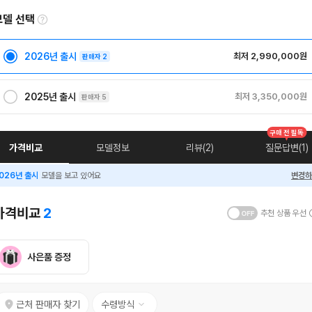
모델 선택
2026년 출시
최저 2,990,000원
판매자 2
2025년 출시
최저 3,350,000원
판매자 5
구매 전 필독
가격비교
모델정보
리뷰(2)
질문답변(1)
026년 출시
모델을 보고 있어요
변경하
가격비교
2
추천 상품 우선
사은품 증정
근처 판매자 찾기
수령방식