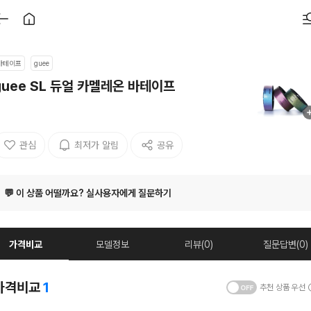
바테이프
guee
guee SL 듀얼 카멜레온 바테이프
관심
최저가 알림
공유
💬 이 상품 어떨까요? 실사용자에게 질문하기
가격비교
모델정보
리뷰(0)
질문답변(0)
가격비교
1
추천 상품 우선