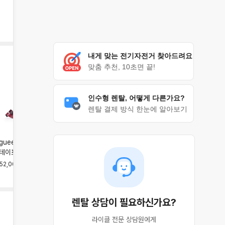
내게 맞는 전기자전거 찾아드려요
맞춤 추천, 10초면 끝!
인수형 렌탈, 어떻게 다른가요?
렌탈 결제 방식 한눈에 알아보기
guee SL 듀얼 메탈릭 바
guee SL 듀얼 바테이프
guee 애티튜드 페이드 바
테이프
테이프
42,000원
52,000원
40,000원
렌탈 상담이 필요하신가요?
라이클 전문 상담원에게
