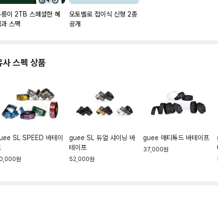
릉이 2TB 스페셜한 혜
모토벨로 접이식 신형 2종
택과 스펙
공개
유사 스펙 상품
uee SL SPEED 바테이
guee SL 듀얼 샤이닝 바
guee 애티튜드 바테이프
프
테이프
37,000원
0,000원
52,000원