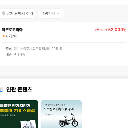
근처 판매자 찾기
수령방식
아크로코리아
52,000원
쿠폰할인가
4.7
(20)
주소
경기 남양주시 화도읍 답내리 205-5
배송
택배배송
연관 콘텐츠