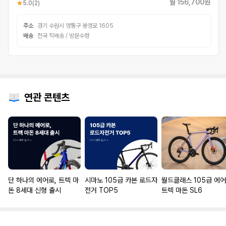
월 156,700원
5.0
(2)
주소
경기 수원시 영통구 봉영로 1605
배송
전국 직배송 / 방문수령
연관 콘텐츠
단 하나의 에어로, 트렉 마
시마노 105급 카본 로드자
월드클래스 105급 에어
돈 8세대 신형 출시
전거 TOP5
트렉 마돈 SL6