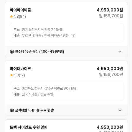
바이바이씨클
4,950,000원
월 156,700원
4.8
(84)
주소
경기 의정부시 낙양동 705-5
배송
무료 택배 배송 / 전국 직배송 / 방문 수령
필수템 15종 증정 (400~499만원)
고급헬멧
자전거거치대
번호자물쇠
멀티공구
충전식후미등
충전식전조등
안장가방
폰거치대
물통
펑크패치
밸브어댑터
휠라이트
컵홀더
자전거벨
바이더바이크
4,950,000원
체인오일
월 156,700원
5.0
(17)
주소
충청북도 청주시 상당구 목련로 80 (1층)
배송
전국 직배송 / 방문 수령
금액대별 최대 5종 무료 증정!
평페달
번호자물쇠
컵홀더
물통
고급컵홀더
후미등
고급후미등
트렉 자이언트 수원 알파
4,950,000원