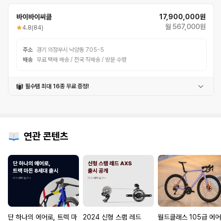
바이바이씨클
17,900,000원
월 567,000원
4.8
(84)
주소
경기 의정부시 낙양동 705-5
배송
무료 택배 배송 / 전국 직배송 / 방문 수령
필수템 최대 16종 무료 증정!
버프
고급헬멧
자전거거치대
체인오일
충전식후미등
충전식전조등
안장가방
폰거치대
물통
펑크패치
밸브어댑터
휠라이트
컵홀더
자전거벨
번호자물쇠
멀티공구
연관 콘텐츠
단 하나의 에어로, 트렉 마
2024 신형 스램 레드
월드클래스 105급 에어