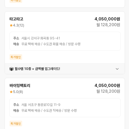
특가할인
타고타고
4,050,000원
월 128,200원
4.3
(12)
주소
서울시 강서구 화곡동 95-41
배송
무료 택배 배송 / 수도권 화물 배송 / 방문 수령
특가할인
필수템 10종 + 금액별 업그레이드!
속도계
충전식전조등
충전식후미등
안장가방
헬멧
물통
컵홀더
버프
번호자물쇠
자전거벨
펑크패치
공구세트
바이밍팩토리
4,050,000원
월 128,200원
5.0
(8)
주소
서울 서초구 동광로10길 11-9
배송
무료 택배 배송 / 수도권 직배송 / 방문 수령
특가할인