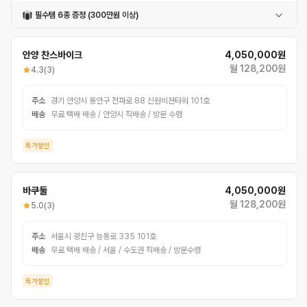
필수템 6종 증정 (300만원 이상)
페달
자전거거치대
번호자물쇠
컵홀더
충전식전조등
충전식후미등
안양 찬스바이크
4,050,000원
월 128,200원
4.3
(3)
주소
경기 안양시 동안구 전파로 88 신원비젼타워 101호
배송
무료 택배 배송 / 안양시 직배송 / 방문 수령
특가할인
바쿠둘
4,050,000원
월 128,200원
5.0
(3)
주소
서울시 광진구 능동로 335 101호
배송
무료 택배 배송 / 서울 / 수도권 직배송 / 방문수령
특가할인