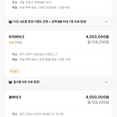
주소
서울 강동구 양재대로 1421
배송
무료 택배 배송 / 98%조립배송 / 방문수령
리뷰 사은품 증정 이벤트 진행 + 금액대별 최대 7종 무료 증정!
메리다 물통
헬멧
라이트
후미등
폴딩락
페달
머그컵
물통케이지
우리바이크
4,050,000원
월 128,200원
4.7
(15)
주소
경기 양주시 청담로243번길 27
배송
무료 택배 배송 / 전국 화물 배송 / 방문 수령
특가할인
필수템 9종 무료 증정!
윤활방청제
컵홀더
밸브어댑터
공구세트
자전거벨
번호자물쇠
전조등
후미등
체인오일
봄바이크
4,050,000원
월 128,200원
주소
경기 고양시 덕양구 동세로 15 107호