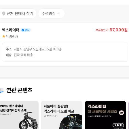
근처 판매자 찾기
수령방식
엑스라이더
57,000원
쿠폰할인가
4.8
(48)
주소
서울시 강남구 도산대로55길 18 1층
배송
전국 택배 배송
연관 콘텐츠