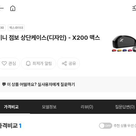
기타
엑스라이더
미니 점보 상단케이스(디자인) - X200 맥스
관심
최저가 알림
공유
💬 이 상품 어떨까요? 실사용자에게 질문하기
가격비교
모델정보
리뷰(0)
질문답변(0)
가격비교
1
추천 상품 우선