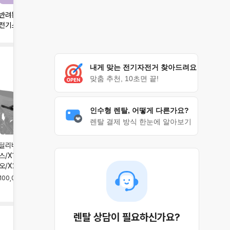
반려동물과 함께 타는 미니
배달 라이더 원픽, 퀄리 엑
작고 강력한 자토바이, 이
전기스쿠터
스트론 투어 맥스
지베이션 슬릭 미니
내게 맞는 전기자전거 찾아드려요
맞춤 추천, 10초면 끝!
인수형 렌탈, 어떻게 다른가요?
렌탈 결제 방식 한눈에 알아보기
딜리버리렉 - X200맥
윈드쉴드 5컬러 - X200
사이드렉 세트 5컬러 -
스/X100맥스/X200듀
맥스/X100맥스/X200듀
X200맥스/X100맥
오/X200프로
오/X200프로
스/X200듀오/X200프로
100,000원
80,000원
70,000원
렌탈 상담이 필요하신가요?