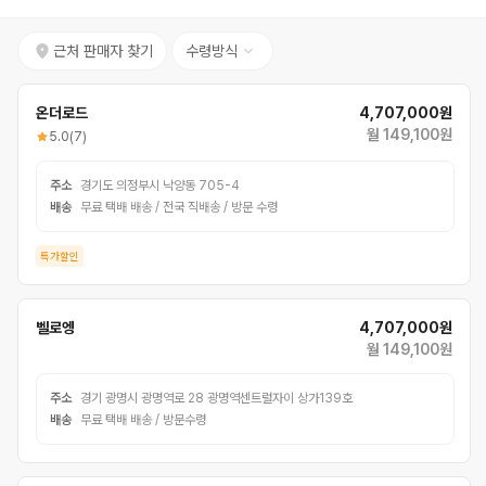
근처 판매자 찾기
수령방식
온더로드
4,707,000원
월 149,100원
5.0
(7)
주소
경기도 의정부시 낙양동 705-4
배송
무료 택배 배송 / 전국 직배송 / 방문 수령
특가할인
벨로엥
4,707,000원
월 149,100원
주소
경기 광명시 광명역로 28 광명역센트럴자이 상가139호
배송
무료 택배 배송 / 방문수령