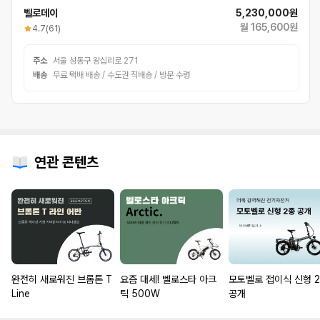
벨로데이
5,230,000원
월 165,600원
4.7
(61)
주소
서울 성동구 왕십리로 271
배송
무료 택배 배송 / 수도권 직배송 / 방문 수령
연관 콘텐츠
완전히 새로워진 브롬톤 T
요즘 대세! 벨로스타 아크
모토벨로 접이식 신형 
Line
틱 500W
공개