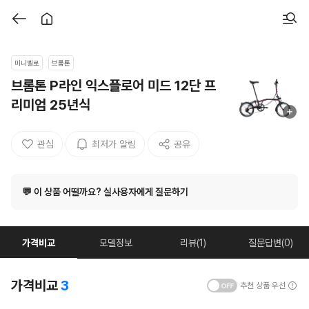
미니벨로
브롬톤
브롬톤 P라인 익스플로어 미드 12단 프
리미엄 25년식
관심
최저가 알림
공유
💬 이 상품 어떨까요? 실사용자에게 질문하기
가격비교
모델정보
리뷰(1)
질문답변(0)
가격비교
3
추천 상품 우선