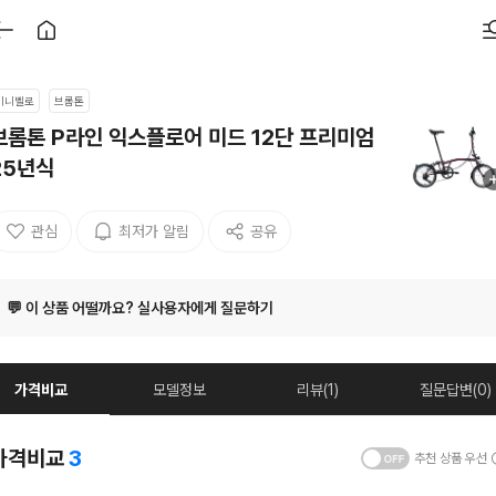
미니벨로
브롬톤
브롬톤 P라인 익스플로어 미드 12단 프리미엄
25년식
관심
최저가 알림
공유
💬 이 상품 어떨까요? 실사용자에게 질문하기
가격비교
모델정보
리뷰(1)
질문답변(0)
가격비교
3
추천 상품 우선