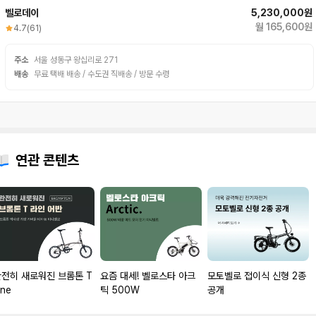
벨로데이
5,230,000원
월 165,600원
4.7
(61)
주소
서울 성동구 왕십리로 271
배송
무료 택배 배송 / 수도권 직배송 / 방문 수령
연관 콘텐츠
완전히 새로워진 브롬톤 T
요즘 대세! 벨로스타 아크
모토벨로 접이식 신형 2종
ine
틱 500W
공개