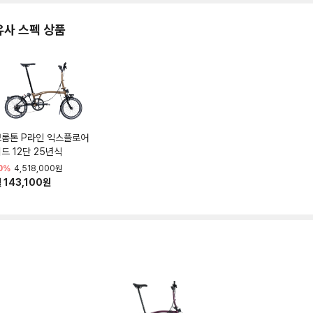
유사 스펙 상품
브롬톤 P라인 익스플로어
드 12단 25년식
0%
4,518,000원
 143,100원