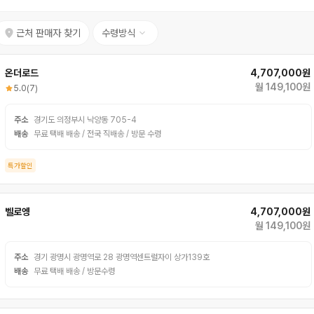
근처 판매자 찾기
수령방식
온더로드
4,707,000원
월 149,100원
5.0
(7)
주소
경기도 의정부시 낙양동 705-4
배송
무료 택배 배송 / 전국 직배송 / 방문 수령
특가할인
벨로엥
4,707,000원
월 149,100원
주소
경기 광명시 광명역로 28 광명역센트럴자이 상가139호
배송
무료 택배 배송 / 방문수령