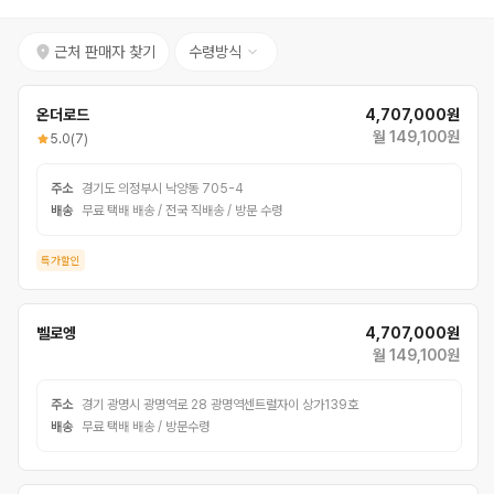
근처 판매자 찾기
수령방식
온더로드
4,707,000원
월 149,100원
5.0
(7)
주소
경기도 의정부시 낙양동 705-4
배송
무료 택배 배송 / 전국 직배송 / 방문 수령
특가할인
벨로엥
4,707,000원
월 149,100원
주소
경기 광명시 광명역로 28 광명역센트럴자이 상가139호
배송
무료 택배 배송 / 방문수령