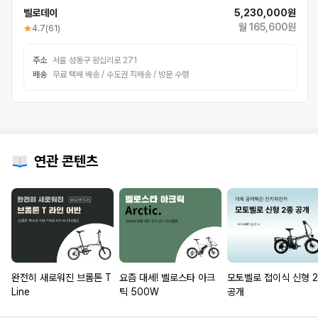
벨로데이
5,230,000원
월 165,600원
4.7
(61)
주소
서울 성동구 왕십리로 271
배송
무료 택배 배송 / 수도권 직배송 / 방문 수령
연관 콘텐츠
완전히 새로워진 브롬톤 T
요즘 대세! 벨로스타 아크
모토벨로 접이식 신형 
Line
틱 500W
공개