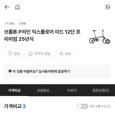
미니벨로
브롬톤
브롬톤 P라인 익스플로어 미드 12단 프
리미엄 25년식
관심
최저가 알림
공유
💬 이 상품 어떨까요? 실사용자에게 질문하기
가격비교
모델정보
리뷰(1)
질문답변(0)
가격비교
3
추천 상품 우선