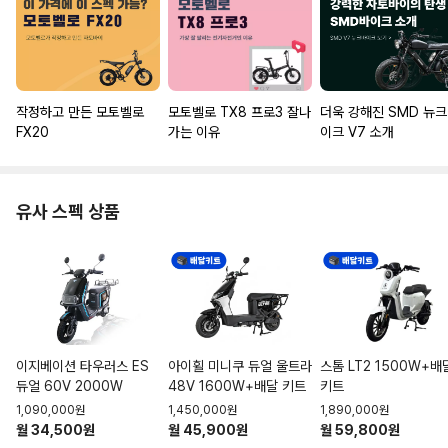
작정하고 만든 모토벨로
모토벨로 TX8 프로3 잘나
더욱 강해진 SMD 뉴
FX20
가는 이유
이크 V7 소개
유사 스펙 상품
이지베이션 타우러스 ES
아이휠 미니쿠 듀얼 울트라
스톰 LT2 1500W+배
듀얼 60V 2000W
48V 1600W+배달 키트
키트
1,090,000원
1,450,000원
1,890,000원
월 34,500원
월 45,900원
월 59,800원