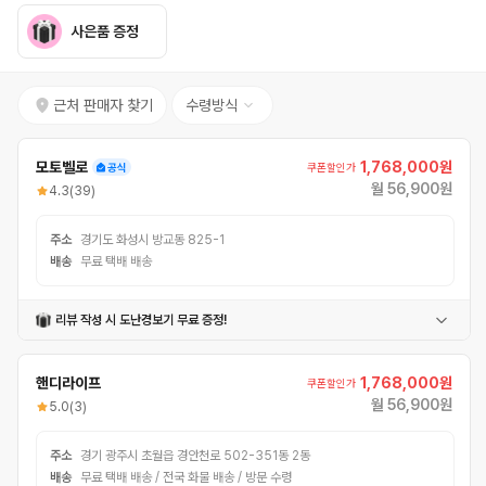
사은품 증정
근처 판매자 찾기
수령방식
모토벨로
1,768,000원
쿠폰할인가
월 56,900원
4.3
(39)
주소
경기도 화성시 방교동 825-1
배송
무료 택배 배송
리뷰 작성 시 도난경보기 무료 증정!
도난경보기
핸디라이프
1,768,000원
쿠폰할인가
월 56,900원
5.0
(3)
주소
경기 광주시 초월읍 경안천로 502-351동 2동
배송
무료 택배 배송 / 전국 화물 배송 / 방문 수령