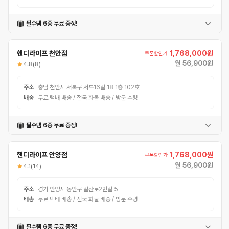
필수템 6종 무료 증정!
어반헬멧
폰거치대
번호자물쇠
멀티공구
펑크패치
핸디라이프 천안점
1,768,000원
쿠폰할인가
월 56,900원
4.8
(8)
주소
충남 천안시 서북구 서부16길 18 1층 102호
배송
무료 택배 배송 / 전국 화물 배송 / 방문 수령
필수템 6종 무료 증정!
어반헬멧
폰거치대
번호자물쇠
멀티공구
펑크패치
핸디라이프 안양점
1,768,000원
쿠폰할인가
월 56,900원
4.1
(14)
주소
경기 안양시 동안구 갈산로2번길 5
배송
무료 택배 배송 / 전국 화물 배송 / 방문 수령
필수템 6종 무료 증정!