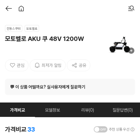
전동스쿠터
모토벨로
모토벨로 AKU 쿠 48V 1200W
관심
최저가 알림
공유
💬 이 상품 어떨까요? 실사용자에게 질문하기
가격비교
모델정보
리뷰(0)
질문답변(0)
가격비교
33
추천 상품 우선