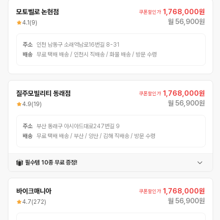
모토벨로 논현점
1,768,000원
쿠폰할인가
월 56,900원
4.1
(9)
주소
인천 남동구 소래역남로16번길 8-31
배송
무료 택배 배송 / 인천시 직배송 / 화물 배송 / 방문 수령
질주모빌리티 동래점
1,768,000원
쿠폰할인가
월 56,900원
4.9
(19)
주소
부산 동래구 아시아드대로247번길 9
배송
무료 택배 배송 / 부산 / 양산 / 김해 직배송 / 방문 수령
필수템 10종 무료 증정!
탑튜브가방
어반헬멧
폰거치대
번호자물쇠
자전거벨
컵홀더
멀티공구
충전식후미등
자전거장갑
펌프
바이크매니아
1,768,000원
쿠폰할인가
월 56,900원
4.7
(272)