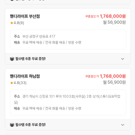
어반헬멧
폰거치대
번호자물쇠
멀티공구
펑크패치
핸디라이프 부산점
1,768,000원
쿠폰할인가
월 56,900원
4.8
(9)
주소
부산 금정구 반송로 417
배송
무료 택배 배송 / 전국 화물 배송 / 방문 수령
필수템 6종 무료 증정!
어반헬멧
폰거치대
번호자물쇠
멀티공구
펑크패치
핸디라이프 하남점
1,768,000원
쿠폰할인가
월 56,900원
4.8
(33)
주소
경기 하남시 신장로 101 루아 1003호(사무실) 2층 상가(스튜디오&작업
실)
배송
무료 택배 배송 / 전국 화물 배송 / 방문 수령
필수템 6종 무료 증정!
어반헬멧
폰거치대
번호자물쇠
멀티공구
펑크패치