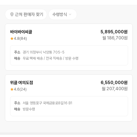
근처 판매자 찾기
수령방식
바이바이씨클
5,895,000원
월 186,700원
4.8
(84)
주소
경기 의정부시 낙양동 705-5
배송
무료 택배 배송 / 전국 직배송 / 방문 수령
위클 여의도점
6,550,000원
월 207,400원
4.6
(24)
주소
서울 영등포구 국제금융로8길16 B1
배송
방문수령