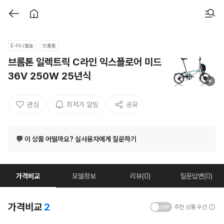
E-미니벨로
브롬톤
브롬톤 일렉트릭 C라인 익스플로어 미드
36V 250W 25년식
관심
최저가 알림
공유
💬 이 상품 어떨까요? 실사용자에게 질문하기
가격비교
모델정보
리뷰(0)
질문답변(0)
가격비교
2
추천 상품 우선