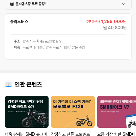
필수템 5종 무료 증정!
어반헬멧
폰거치대
번호자물쇠
방수커버
마스크
승리모터스
1,259,000원
쿠폰할인가
월 40,800원
주소
광주 서구 화개2로20번길 9
배송
무료 택배 배송 / 광주 무료 직배송 / 방문 수령
연관 콘텐츠
더욱 강해진 SMD 뉴크바
작정하고 만든 모토벨로
요즘 가장 힙한 SMD