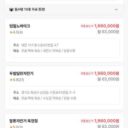
필수템 10종 무료 증정!
탑튜브가방
어반헬멧
폰거치대
번호자물쇠
자전거벨
컵홀더
멀티공구
충전식후미등
자전거장갑
펌프
업힐노바이크
1,960,000원
쿠폰할인가
월 63,000원
4.0
(4)
주소
대전 서구 용소로40번길 47
배송
무료 택배 배송 / 대전시 직배송 / 방문수령
두발달린자전거
1,960,000원
쿠폰할인가
월 63,000원
4.8
(21)
주소
경기도 화성시 남양읍 시청로45번길 3-3
배송
무료 택배 배송 / 수도권 직배송 / 방문 수령
알톤자전거 옥정점
1,960,000원
쿠폰할인가
월 63,000원
5.0
(3)