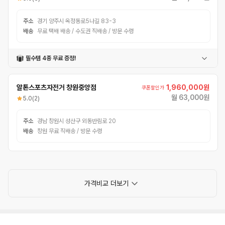
주소
경기 양주시 옥정동로5나길 83-3
배송
무료 택배 배송 / 수도권 직배송 / 방문 수령
필수템 4종 무료 증정!
헬멧
폰거치대
펌프
번호자물쇠
알톤스포츠자전거 창원중앙점
1,960,000원
쿠폰할인가
월 63,000원
5.0
(2)
주소
경남 창원시 성산구 외동반림로 20
배송
창원 무료 직배송 / 방문 수령
가격비교 더보기