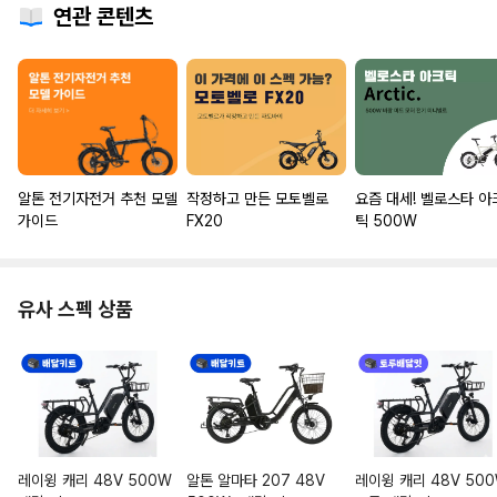
연관 콘텐츠
알톤 전기자전거 추천 모델
작정하고 만든 모토벨로
요즘 대세! 벨로스타 아
가이드
FX20
틱 500W
유사 스펙 상품
레이윙 캐리 48V 500W
알톤 알마타 207 48V
레이윙 캐리 48V 50