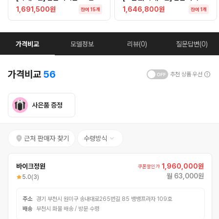
1,691,500원
1,646,800원
잔여 15개
잔여 1개
가격비교
모델정보
리뷰(0)
질문답변(0)
가격비교
56
추천 상품 우선
사은품 증정
근처 판매자 찾기
수령방식
바이크정원
1,960,000원
쿠폰할인가
월 63,000원
5.0
(3)
주소
경기 부천시 원미구 송내대로265번길 85 뱅뱅프라자 109호
배송
부천시 화물 배송 / 방문 수령