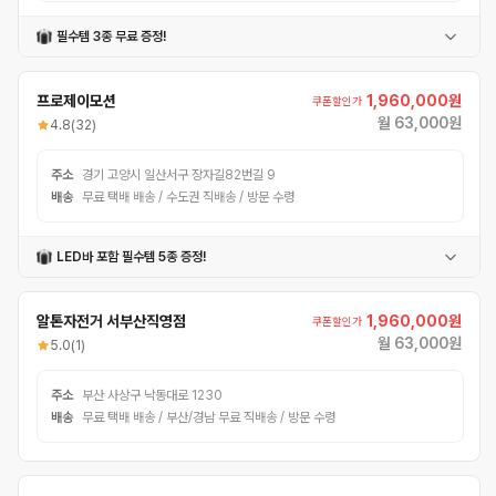
필수템 3종 무료 증정!
헬멧
폰거치대
번호자물쇠
프로제이모션
1,960,000원
쿠폰할인가
월 63,000원
4.8
(32)
주소
경기 고양시 일산서구 장자길82번길 9
배송
무료 택배 배송 / 수도권 직배송 / 방문 수령
LED바 포함 필수템 5종 증정!
헬멧
원터치 폰거치대
번호자물쇠
부착식LED바
기본공구
알톤자전거 서부산직영점
1,960,000원
쿠폰할인가
월 63,000원
5.0
(1)
주소
부산 사상구 낙동대로 1230
배송
무료 택배 배송 / 부산/경남 무료 직배송 / 방문 수령