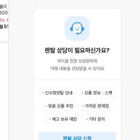
퀄리 엑스트론 시티 48V
삼천리 팬텀 브로나 48V
퀄리 엑스트론 프로S 48V
500W 토투 배달 키트
500W
500W 토투 배달 키트
5%
1,640,000원
1,650,000원
4%
2,130,000원
월 51,900원
월 52,200원
월 67,400원
렌탈 상담이 필요하신가요?
라이클 전문 상담원에게

아래 내용을 상담받을 수 있어요
인수형렌탈 안내
상품 정보・스펙
맞춤 상품 추천
가까운 판매점
재고 보유 매장
기타 문의
렌탈 상담 신청