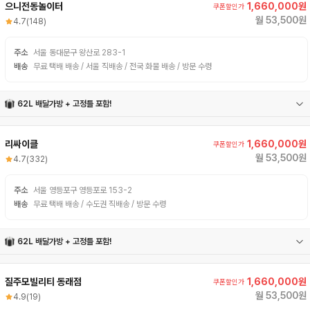
으니전동놀이터
1,660,000원
쿠폰할인가
월 53,500원
4.7
(148)
주소
서울 동대문구 왕산로 283-1
배송
무료 택배 배송 / 서울 직배송 / 전국 화물 배송 / 방문 수령
62L 배달가방 + 고정틀 포함!
62L 배달가방
고정틀
리싸이클
1,660,000원
쿠폰할인가
월 53,500원
4.7
(332)
주소
서울 영등포구 영등포로 153-2
배송
무료 택배 배송 / 수도권 직배송 / 방문 수령
62L 배달가방 + 고정틀 포함!
62L 배달가방
고정틀
질주모빌리티 동래점
1,660,000원
쿠폰할인가
월 53,500원
4.9
(19)