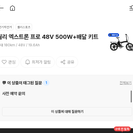
전기자전거
퀄리스포츠
퀄리 엑스트론 프로 48V 500W+배달 키트
대 180km / 48V / 19.6Ah
관심
최저가 알림
공유
💬 이 상품이 태그된 질문
1
전체보기
사전 예약 문의
이 상품에 대해 질문하기
구매 전 필독