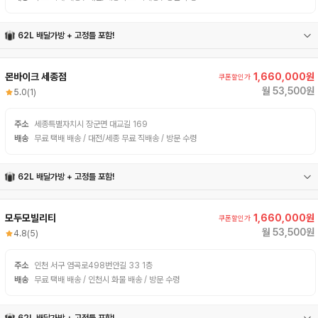
62L 배달가방 + 고정틀 포함!
62L 배달가방
고정틀
몬바이크 세종점
1,660,000원
쿠폰할인가
월 53,500원
5.0
(1)
주소
세종특별자치시 장군면 대교길 169
배송
무료 택배 배송 / 대전/세종 무료 직배송 / 방문 수령
62L 배달가방 + 고정틀 포함!
62L 배달가방
고정틀
모두모빌리티
1,660,000원
쿠폰할인가
월 53,500원
4.8
(5)
주소
인천 서구 염곡로498번안길 33 1층
배송
무료 택배 배송 / 인천시 화물 배송 / 방문 수령