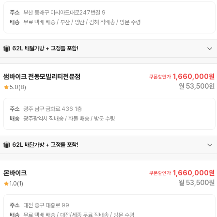
주소
부산 동래구 아시아드대로247번길 9
배송
무료 택배 배송 / 부산 / 양산 / 김해 직배송 / 방문 수령
62L 배달가방 + 고정틀 포함!
62L 배달가방
고정틀
샘바이크 전동모빌리티전문점
1,660,000원
쿠폰할인가
월 53,500원
5.0
(8)
주소
광주 남구 금화로 436 1층
배송
광주광역시 직배송 / 화물 배송 / 방문 수령
62L 배달가방 + 고정틀 포함!
62L 배달가방
고정틀
몬바이크
1,660,000원
쿠폰할인가
월 53,500원
1.0
(1)
주소
대전 중구 대흥로 99
배송
무료 택배 배송 / 대전/세종 무료 직배송 / 방문 수령