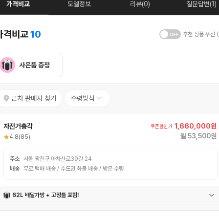
가격비교
모델정보
리뷰(0)
질문답변(1)
가격비교
10
추천 상품 우선
사은품 증정
근처 판매자 찾기
수령방식
자전거총각
1,660,000원
쿠폰할인가
월 53,500원
4.8
(85)
주소
서울 광진구 아차산로39길 24
배송
무료 택배 배송 / 수도권 화물 배송 / 방문 수령
62L 배달가방 + 고정틀 포함!
62L 배달가방
고정틀