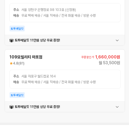
주소
서울 양천구 은행정로 98 103호 (신정동)
배송
무료 택배 배송 / 서울 직배송 / 전국 화물 배송 / 방문 수령
토투배달킷
토투배달킷 11만원 상당 무료 증정!
62L자석가방
내부파티션
자석파티션
고정틀
어깨끈
109모빌리티 마포점
1,660,000원
쿠폰할인가
월 53,500원
4.8
(81)
주소
서울 마포구 월드컵로 164
배송
무료 택배 배송 / 서울 직배송 / 전국 화물 배송 / 방문 수령
토투배달킷
토투배달킷 11만원 상당 무료 증정!
62L자석가방
내부파티션
자석파티션
고정틀
어깨끈