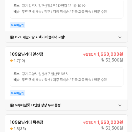
주소
경기 김포시 김포한강4로212번길 12 1층 101호
배송
무료 택배 배송 / 김포 / 검암 직배송 / 전국 화물 배송 / 방문 수령
토투배달킷
62L 배달가방 + 백미러·클리너 포함!
62L 배달가방
고정틀
내부파티션
백미러
자전거클리너
109모빌리티 일산점
1,660,000원
쿠폰할인가
월 53,500원
4.7
(10)
주소
경기 고양시 일산서구 일산로 656
배송
무료 택배 배송 / 일산 / 파주 직배송 / 전국 화물 배송 / 방문 수령
토투배달킷
토투배달킷 11만원 상당 무료 증정!
62L자석가방
내부파티션
자석파티션
고정틀
어깨끈
109모빌리티 목동점
1,660,000원
쿠폰할인가
월 53,500원
4.8
(35)