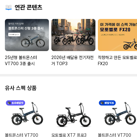
연관 콘텐츠
25년형 볼트몬스터
2026년 배달용 전기자전
작정하고 만든 모토벨로
VT700 3종 출시
거 TOP3
FX20
유사 스펙 상품
볼트몬스터 VT700
모토벨로 XT7 프로3
볼트몬스터 VT700