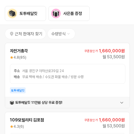
토투배달킷
사은품 증정
근처 판매자 찾기
수령방식
자전거총각
1,660,000원
쿠폰할인가
월 53,500원
4.8
(85)
주소
서울 광진구 아차산로39길 24
배송
무료 택배 배송 / 수도권 화물 배송 / 방문 수령
토투배달킷
토투배달킷 11만원 상당 무료 증정!
62L자석가방
내부파티션
자석파티션
고정틀
어깨끈
109모빌리티 김포점
1,660,000원
쿠폰할인가
월 53,500원
4.3
(6)