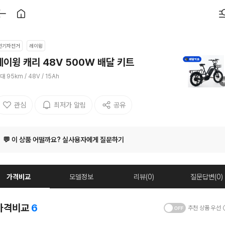
전기자전거
레이윙
레이윙 캐리 48V 500W 배달 키트
대 95km / 48V / 15Ah
관심
최저가 알림
공유
💬 이 상품 어떨까요? 실사용자에게 질문하기
가격비교
모델정보
리뷰(0)
질문답변(0)
가격비교
6
추천 상품 우선