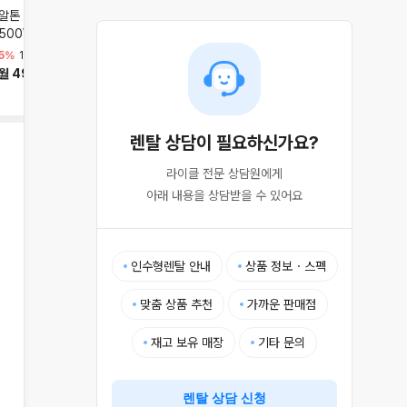
알톤 알마타 207 48V
레이윙 캐리 이지 48V
레이윙 캐리 48V 500W
500W 토투 배달 키트
350W
1,390,000원
월 44,000원
5%
1,550,000원
1,490,000원
월 49,000원
월 47,100원
렌탈 상담이 필요하신가요?
라이클 전문 상담원에게

아래 내용을 상담받을 수 있어요
인수형렌탈 안내
상품 정보・스펙
맞춤 상품 추천
가까운 판매점
재고 보유 매장
기타 문의
렌탈 상담 신청