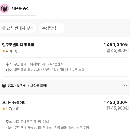
사은품 증정
근처 판매자 찾기
수령방식
질주모빌리티 동래점
1,450,000원
월 45,900원
4.9
(19)
주소
부산 동래구 아시아드대로247번길 9
배송
무료 택배 배송 / 부산 / 양산 / 김해 직배송 / 방문 수령
62L 배달가방 + 고정틀 포함!
62L 배달가방
고정틀
으니전동놀이터
1,450,000원
월 45,900원
4.7
(148)
주소
서울 동대문구 왕산로 283-1
배송
무료 택배 배송 / 서울 직배송 / 전국 화물 배송 / 방문 수령