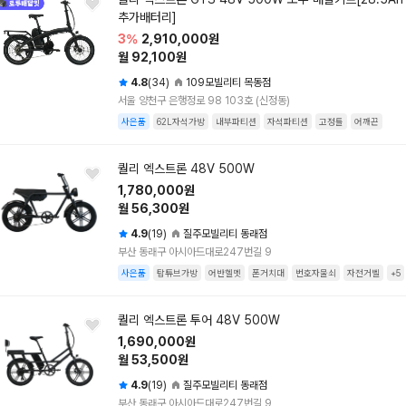
추가배터리]
3%
2,910,000원
월 92,100원
4.8
(34)
109모빌리티 목동점
서울 양천구 은행정로 98 103호 (신정동)
사은품
62L자석가방
내부파티션
자석파티션
고정틀
어깨끈
퀄리 엑스트론 48V 500W
1,780,000원
월 56,300원
4.9
(19)
질주모빌리티 동래점
부산 동래구 아시아드대로247번길 9
사은품
탑튜브가방
어반헬멧
폰거치대
번호자물쇠
자전거벨
+5
퀄리 엑스트론 투어 48V 500W
1,690,000원
월 53,500원
4.9
(19)
질주모빌리티 동래점
부산 동래구 아시아드대로247번길 9