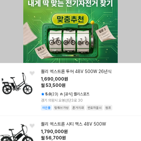
퀄리 엑스트론 투어 48V 500W 26년식
1,690,000원
월 53,500원
5.0
(23)
[공식] 퀄리스포츠
경기 의왕시 오봉산단3로 30
사은품
탑튜브가방
폰거치대
번호자물쇠
펌프
퀄리 엑스트론 시티 맥스 48V 500W
1,790,000원
월 56,700원