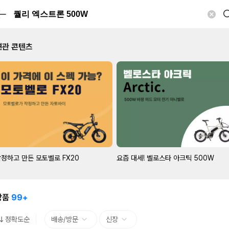
연관 콘텐츠
정하고 만든 모토벨로 FX20
요즘 대세! 벨로스타 아크틱 500W
상품
99+
정확도순
배송/방문
신장