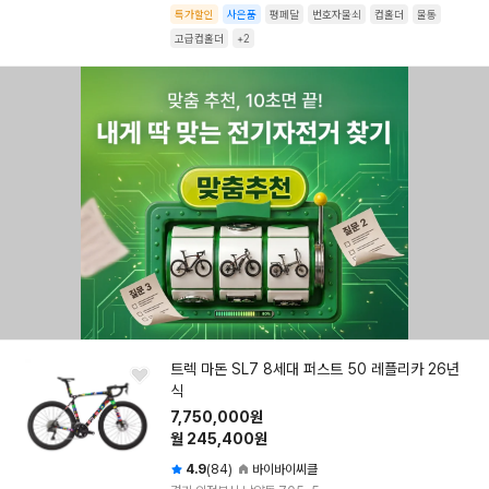
특가할인
사은품
평페달
번호자물쇠
컵홀더
물통
고급컵홀더
+2
트렉 마돈 SL7 8세대 퍼스트 50 레플리카 26년
식
7,750,000원
월 245,400원
4.9
(84)
바이바이씨클