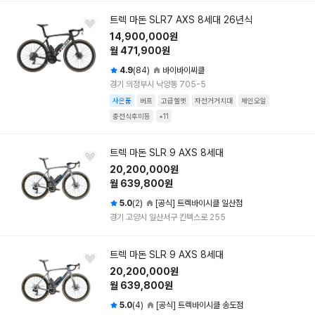
트렉 마돈 SLR7 AXS 8세대 26년식
14,900,000원
월 471,900원
4.9
(84)
바이바이씨클
경기 의정부시 낙양동 705-5
사은품
버프
고급헬멧
자전거거치대
체인오일
충전식후미등
+11
트렉 마돈 SLR 9 AXS 8세대
20,200,000원
월 639,800원
5.0
(2)
[공식] 트렉바이시클 일산점
경기 고양시 일산서구 킨텍스로 255
트렉 마돈 SLR 9 AXS 8세대
20,200,000원
월 639,800원
5.0
(4)
[공식] 트렉바이시클 송도점