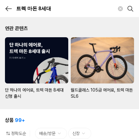
연관 콘텐츠
단 하나의 에어로, 트렉 마돈 8세대
월드클래스 105급 에어로, 트렉 마돈
신형 출시
SL6
상품
99+
정확도순
배송/방문
신장