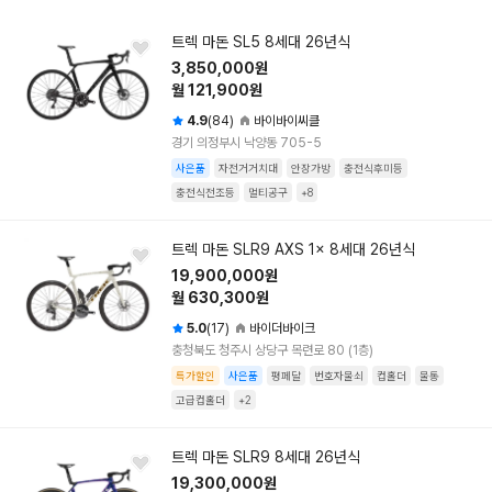
트렉 마돈 SL5 8세대 26년식
3,850,000원
월 121,900원
4.9
(84)
바이바이씨클
경기 의정부시 낙양동 705-5
사은품
자전거거치대
안장가방
충전식후미등
충전식전조등
멀티공구
+8
트렉 마돈 SLR9 AXS 1x 8세대 26년식
19,900,000원
월 630,300원
5.0
(17)
바이더바이크
충청북도 청주시 상당구 목련로 80 (1층)
특가할인
사은품
평페달
번호자물쇠
컵홀더
물통
고급컵홀더
+2
트렉 마돈 SLR9 8세대 26년식
19,300,000원