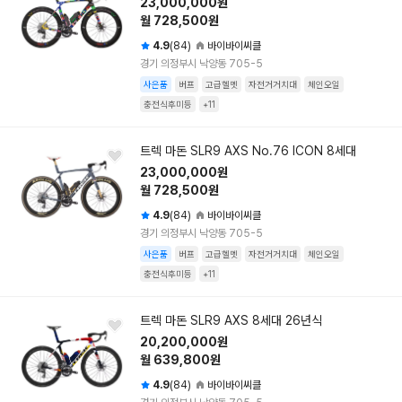
23,000,000원
월 728,500원
4.9
(84)
바이바이씨클
경기 의정부시 낙양동 705-5
사은품
버프
고급헬멧
자전거거치대
체인오일
충전식후미등
+11
트렉 마돈 SLR9 AXS No.76 ICON 8세대
23,000,000원
월 728,500원
4.9
(84)
바이바이씨클
경기 의정부시 낙양동 705-5
사은품
버프
고급헬멧
자전거거치대
체인오일
충전식후미등
+11
트렉 마돈 SLR9 AXS 8세대 26년식
20,200,000원
월 639,800원
4.9
(84)
바이바이씨클