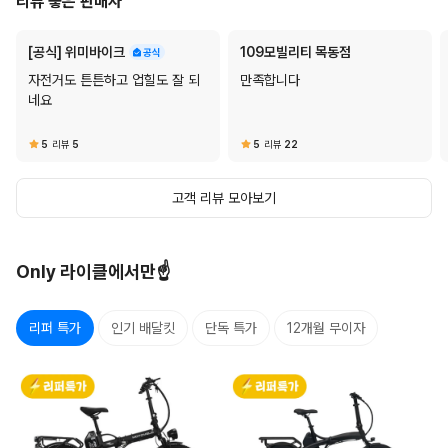
리뷰 좋은 판매자
[공식] 위미바이크
109모빌리티 목동점
자전거도 튼튼하고 업힐도 잘 되
만족합니다
네요
5
리뷰
5
5
리뷰
22
고객 리뷰 모아보기
Only 라이클에서만☝️
리퍼 특가
인기 배달킷
단독 특가
12개월 무이자