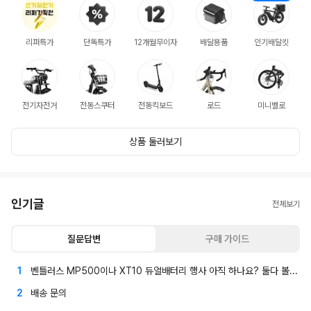
리퍼특가
단독특가
12개월무이자
배달용품
인기배달킷
전기자전거
전동스쿠터
전동킥보드
로드
미니벨로
상품 둘러보기
인기글
전체보기
질문답변
구매 가이드
1
벤틀러스 MP500이나 XT10 듀얼배터리 행사 아직 하나요? 둘다 볼수 있는곳? 있을까요?
2
배송 문의