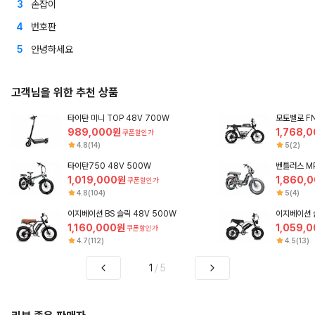
3
손잡이
4
번호판
5
안녕하세요
고객님을 위한 추천 상품
타이탄 미니 TOP 48V 700W
모토벨로 FN
989,000원
1,768,
쿠폰할인가
4.8(14)
5(2)
타이탄750 48V 500W
벤틀러스 MP
1,019,000원
1,860,
쿠폰할인가
4.8(104)
5(4)
이지베이션 BS 슬릭 48V 500W
이지베이션 슬
1,160,000원
1,059,
쿠폰할인가
4.7(112)
4.5(13)
1
/
5