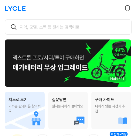
찾고 싶은 자전거가 있나요?
지역, 모델, 스펙 등 원하는 검색어로
NaN / 11
지도로 보기
질문답변
구매 가이드
가까운 판매자를 찾아봐
실사용자에게 물어봐요
나에게 맞는 자전거 추
요
천
자전거+가방