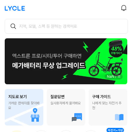
찾고 싶은 자전거가 있나요?
지역, 모델, 스펙 등 원하는 검색어로
쉽고 빠르게 검색해 보세요
NaN / 11
지도로 보기
질문답변
구매 가이드
가까운 판매자를 찾아봐
실사용자에게 물어봐요
나에게 맞는 자전거 추
요
천
자전거+가방