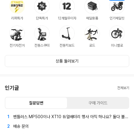
리퍼특가
단독특가
12개월무이자
배달용품
인기배달킷
전기자전거
전동스쿠터
전동킥보드
로드
미니벨로
상품 둘러보기
인기글
전체보기
질문답변
구매 가이드
1
벤틀러스 MP500이나 XT10 듀얼배터리 행사 아직 하나요? 둘다 볼수 있는곳? 있을까요?
2
배송 문의