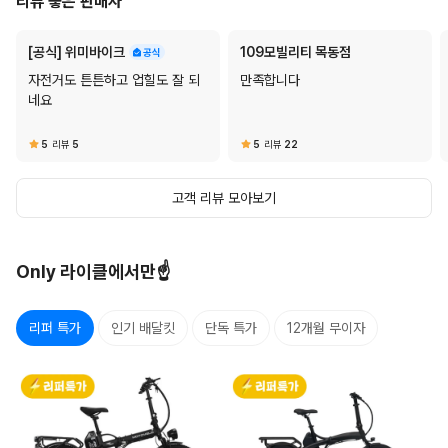
리뷰 좋은 판매자
[공식] 위미바이크
109모빌리티 목동점
자전거도 튼튼하고 업힐도 잘 되
만족합니다
네요
5
리뷰
5
5
리뷰
22
고객 리뷰 모아보기
Only 라이클에서만☝️
리퍼 특가
인기 배달킷
단독 특가
12개월 무이자