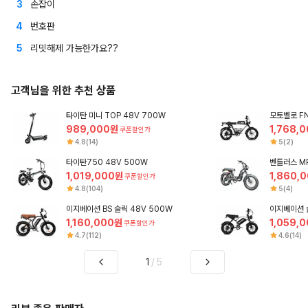
3
손잡이
4
번호판
5
리밋해제 가능한가요??
고객님을 위한 추천 상품
타이탄 미니 TOP 48V 700W
모토벨로 FN
989,000원
1,768,
쿠폰할인가
4.8(14)
5(2)
타이탄750 48V 500W
벤틀러스 MP
1,019,000원
1,860,
쿠폰할인가
4.8(104)
5(4)
이지베이션 BS 슬릭 48V 500W
이지베이션 슬
1,160,000원
1,059,
쿠폰할인가
4.7(112)
4.6(14)
1
/
5