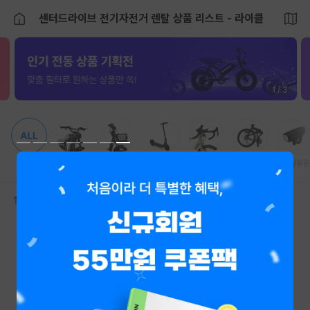
센터드라이브 전기자전거 렌탈 상품 리스트 - 라이클
1 / 3
전체
전기자전거
전동스쿠터
전동킥보드
로드
미니벨로
용품/부품
추천순
브랜드
가격
신장
등록된 상품이 없어요.