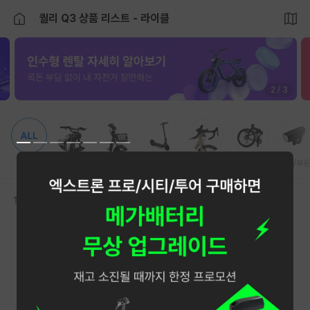
퀄리 Q3 상품 리스트 - 라이클
2 / 3
전체
전기자전거
전동스쿠터
전동킥보드
로드
미니벨로
용품/부품
추천순
브랜드
가격
신장
등록된 상품이 없어요.