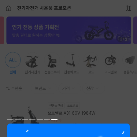
전기자전거 사은품 프로모션
1 / 3
전체
전기자전거
전동스쿠터
전동킥보드
로드
미니벨로
용품/부품
추천순
브랜드
가격
신장
전동스쿠터
모토벨로
모토벨로 A31 60V 1984W
쿠폰할인가
1,768,000원
월 56,900원
5(6)
판매자(41)