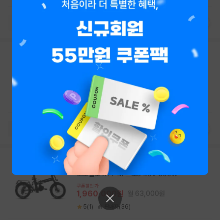
배터리
26Ah 60V
전력량
1560Wh
모터출력
1984W
최대 주행거리
8
전기자전거
모토벨로
모토벨로 TN8 프로 48V 500W
쿠폰할인가
1,468,000원
월 47,400원
4.8(4)
판매자(47)
배터리
20Ah 48V
모터출력
500W
구동방식
PAS/스로틀
최대 주행거
전기자전거
모토벨로
모토벨로 XT7 M 프로3 48V 500W
쿠폰할인가
1,960,000원
월 63,000원
5(1)
판매자(36)