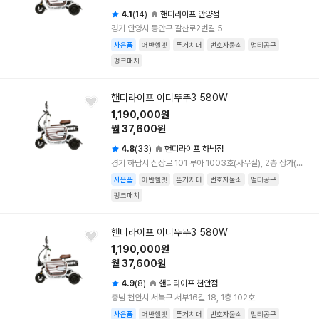
4.1
(14)
핸디라이프 안양점
경기 안양시 동안구 갈산로2번길 5
사은품
어반헬멧
폰거치대
번호자물쇠
멀티공구
펑크패치
핸디라이프 이디뚜뚜3 580W
1,190,000원
월 37,600원
4.8
(33)
핸디라이프 하남점
경기 하남시 신장로 101 루아 1003호(사무실), 2층 상가(스튜디오&작업실)
사은품
어반헬멧
폰거치대
번호자물쇠
멀티공구
펑크패치
핸디라이프 이디뚜뚜3 580W
1,190,000원
월 37,600원
4.9
(8)
핸디라이프 천안점
충남 천안시 서북구 서부16길 18, 1층 102호
사은품
어반헬멧
폰거치대
번호자물쇠
멀티공구