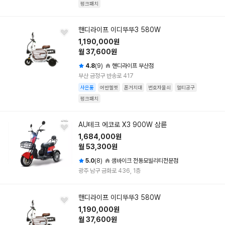
펑크패치
핸디라이프 이디뚜뚜3 580W
1,190,000원
월 37,600원
4.8
(9)
핸디라이프 부산점
부산 금정구 반송로 417
사은품
어반헬멧
폰거치대
번호자물쇠
멀티공구
펑크패치
AU테크 에코로 X3 900W 삼륜
1,684,000원
월 53,300원
5.0
(8)
샘바이크 전동모빌리티전문점
광주 남구 금화로 436, 1층
핸디라이프 이디뚜뚜3 580W
1,190,000원
월 37,600원