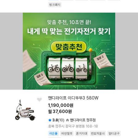
펑크패치
핸디라이프 이디뚜뚜3 580W
1,190,000원
월 37,600원
3.8
(10)
핸디라이프 청주점
충북 청주시 흥덕구 봉명동 168-18
사은품
어반헬멧
폰거치대
번호자물쇠
멀티공구