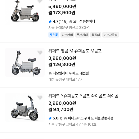
5,490,000원
월 173,900원
4.7
(148)
으니전동놀이터
서울 동대문구 왕산로 283-1
사은품
방수커버
폰거치대
컵홀더
번호자물쇠
위페드 엠콤 M 슈퍼콤포 M콤포
3,990,000원
월 126,300원
디모빌리티 위페드 대전점
대전 유성구 대학로 177
위페드 Y슈퍼콤포 Y콤포 와이콤포 와이콤
2,990,000원
월 94,700원
5.0
(1)
미니모터스 위페드 서울강동지점
서울 강동구 고덕로 47 1층 101호