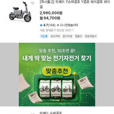
[즉시출고] 위페드 Y슈퍼콤포 Y콤포 와이콤포 와이
콤
2,990,000원
월 94,700원
4.7
(148)
으니전동놀이터
서울 동대문구 왕산로 283-1
사은품
방수커버
폰거치대
컵홀더
번호자물쇠
위페드 슈퍼콤포