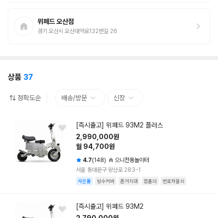
위페드 오산점
경기 오산시 오산대역로132번길 26
상품
37
정확도순
배송/방문
신장
[즉시출고] 위페드 93M2 플러스
2,990,000원
월 94,700원
4.7
(148)
으니전동놀이터
서울 동대문구 왕산로 283-1
사은품
방수커버
폰거치대
컵홀더
번호자물쇠
[즉시출고] 위페드 93M2