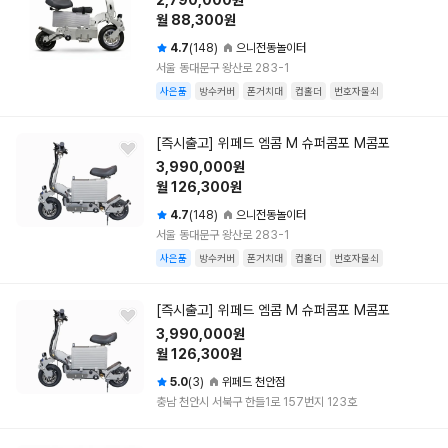
2,790,000원
월 88,300원
4.7
(148)
으니전동놀이터
서울 동대문구 왕산로 283-1
사은품
방수커버
폰거치대
컵홀더
번호자물쇠
[즉시출고] 위페드 엠콤 M 슈퍼콤포 M콤포
3,990,000원
월 126,300원
4.7
(148)
으니전동놀이터
서울 동대문구 왕산로 283-1
사은품
방수커버
폰거치대
컵홀더
번호자물쇠
[즉시출고] 위페드 엠콤 M 슈퍼콤포 M콤포
3,990,000원
월 126,300원
5.0
(3)
위페드 천안점
충남 천안시 서북구 한들1로 157번지 123호