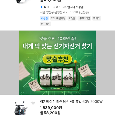
월 49,000원
4.8
(35)
109모빌리티 목동점
서울 양천구 은행정로 98 103호 (신정동)
사은품
62L 배달가방
고정틀
내부파티션
백미러
윈드실드
이지베이션 타우러스 ES 듀얼 60V 2000W
1,839,000원
월 58,200원