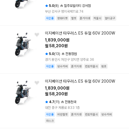
5.0
(8)
질주모빌리티 강서점
부산 강서구 명지국제11로 74
사은품
영화티켓
헬멧
폰거치대
자물쇠
멀티공구
이지베이션 타우러스 ES 듀얼 60V 2000W
1,839,000원
월 58,200원
5.0
(13)
전동정원
경기 용인시 처인구 양지면 양주로 36
사은품
방수커버
폰거치대
번호자물쇠
펌프
이지베이션 타우러스 ES 듀얼 60V 2000W
1,839,000원
월 58,200원
4.7
(11)
전동천국
대전 중구 계룡로 833 1층
사은품
어반헬멧
폰거치대
번호자물쇠
방수커버
마스크