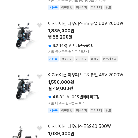
서울 양천구 은행정로 98 103호 (신정동)
사은품
어반헬멧
방수커퍼
폰거치대
펌프
이지베이션 타우러스 ES 듀얼 60V 2000W
1,839,000원
월 58,200원
4.7
(148)
으니전동놀이터
서울 동대문구 왕산로 283-1
사은품
방수커버
폰거치대
컵홀더
번호자물쇠
이지베이션 타우러스 ES 듀얼 48V 2000W
1,550,000원
월 49,000원
4.9
(81)
109모빌리티 마포점
서울 마포구 월드컵로 164
사은품
어반헬멧
방수커퍼
폰거치대
펌프
이지베이션 타우러스 ES940 500W
1,039,000원