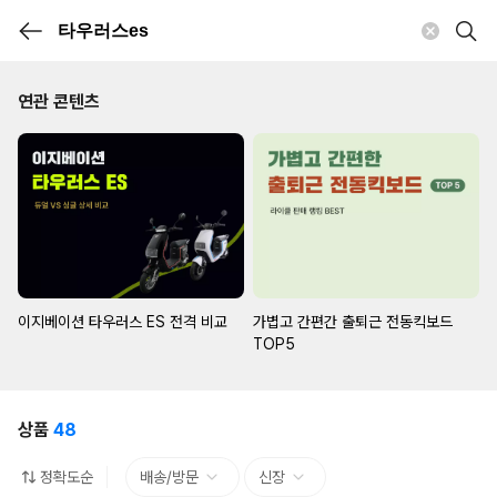
연관 콘텐츠
이지베이션 타우러스 ES 전격 비교
가볍고 간편간 출퇴근 전동킥보드
TOP5
상품
48
정확도순
배송/방문
신장