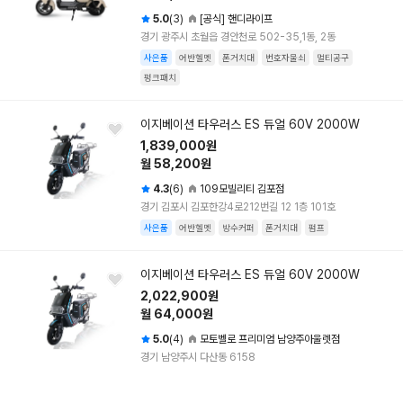
5.0
(3)
[공식] 핸디라이프
경기 광주시 초월읍 경안천로 502-35,1동, 2동
사은품
어반헬멧
폰거치대
번호자물쇠
멀티공구
펑크패치
이지베이션 타우러스 ES 듀얼 60V 2000W
1,839,000원
월 58,200원
4.3
(6)
109모빌리티 김포점
경기 김포시 김포한강4로212번길 12 1층 101호
사은품
어반헬멧
방수커퍼
폰거치대
펌프
이지베이션 타우러스 ES 듀얼 60V 2000W
2,022,900원
월 64,000원
5.0
(4)
모토벨로 프리미엄 남양주아울렛점
경기 남양주시 다산동 6158