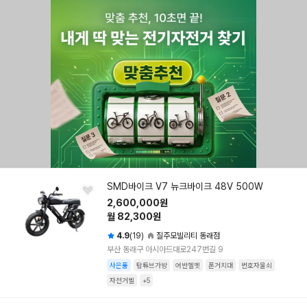
SMD바이크 V7 뉴크바이크 48V 500W
2,600,000원
월 82,300원
4.9
(19)
질주모빌리티 동래점
부산 동래구 아시아드대로247번길 9
사은품
탑튜브가방
어반헬멧
폰거치대
번호자물쇠
자전거벨
+5