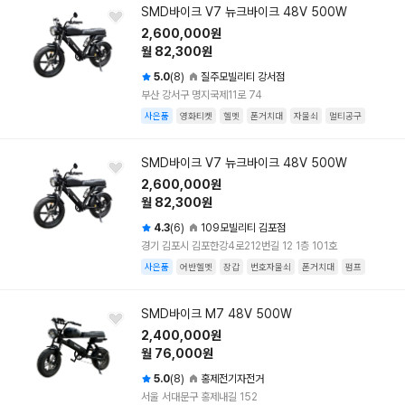
SMD바이크 V7 뉴크바이크 48V 500W
2,600,000원
월 82,300원
5.0
(8)
질주모빌리티 강서점
부산 강서구 명지국제11로 74
사은품
영화티켓
헬멧
폰거치대
자물쇠
멀티공구
SMD바이크 V7 뉴크바이크 48V 500W
2,600,000원
월 82,300원
4.3
(6)
109모빌리티 김포점
경기 김포시 김포한강4로212번길 12 1층 101호
사은품
어반헬멧
장갑
번호자물쇠
폰거치대
펌프
SMD바이크 M7 48V 500W
2,400,000원
월 76,000원
5.0
(8)
홍제전기자전거
서울 서대문구 홍제내길 152