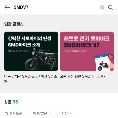
연관 콘텐츠
더욱 강해진 SMD 뉴크바이크 V7 소
요즘 가장 힙한 SMD바이크 V7
개
상품
55
정확도순
배송/방문
신장